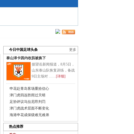
今日中国足球头条
更多
泰山泽卡因内收肌被换下
据望岳新闻报道，8月5日，
山东泰山队恢复训练，备战
9日主场对 ……
[详细]
申花赴青岛客场重拾信心
津门虎四连胜雨过天晴
足协评议马拉尼昂判罚
津门虎战术层面不断变化
海港申花成保级难兄难弟
热点推荐