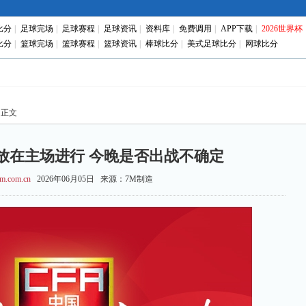
比分
|
足球完场
|
足球赛程
|
足球资讯
|
资料库
|
免费调用
|
APP下载
|
2026世界杯
比分
|
篮球完场
|
篮球赛程
|
篮球资讯
|
棒球比分
|
美式足球比分
|
网球比分
转会动态
赛前分析
7M制造
赛事推介
足球情报
 正文
放在主场进行 今晚是否出战不确定
m.com.cn
2026年06月05日 来源：7M制造