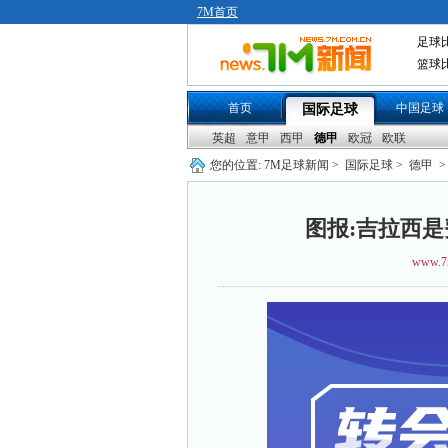
7M首页
足球
篮球
首页
中国足球
国际足球
英超
意甲
西甲
德甲
欧冠
欧联
您的位置:
7M足球新闻
>
国际足球
>
德甲
>
图报:吉拉西是
www.7