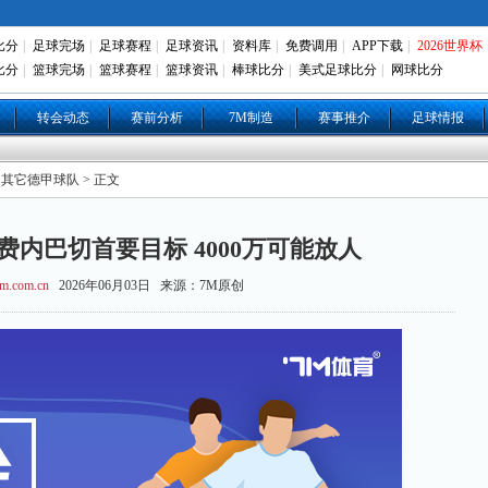
比分
|
足球完场
|
足球赛程
|
足球资讯
|
资料库
|
免费调用
|
APP下载
|
2026世界杯
比分
|
篮球完场
|
篮球赛程
|
篮球资讯
|
棒球比分
|
美式足球比分
|
网球比分
转会动态
赛前分析
7M制造
赛事推介
足球情报
 其它德甲球队 > 正文
费内巴切首要目标 4000万可能放人
m.com.cn
2026年06月03日 来源：7M原创