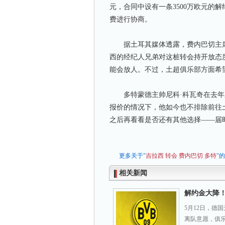
元，合同中设有一条3500万欧元的
费进行协商。
据土耳其媒体透露，费内巴切主席
西的经纪人兄弟对这桩转会持开放态度
能会放人。不过，土超俱乐部方面希
多特蒙德主帅尼科·科瓦奇在去年
报价的情况下，他如今也不排除前往
之后再看看是否还有其他选择——届
更多关于"
吉拉西
转会
费内巴切
多特
"
相关新闻
解约金大降！
5月12日，德
离队意愿，俱