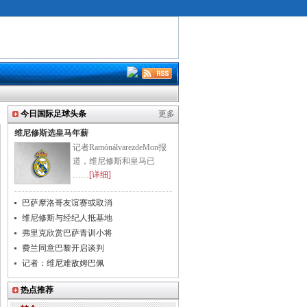
今日国际足球头条
更多
维尼修斯选皇马年薪
记者RamónálvarezdeMon报
道，维尼修斯和皇马已
……
[详细]
巴萨摩洛哥友谊赛或取消
维尼修斯与经纪人抵基地
弗里克欣赏巴萨青训小将
费兰同意巴黎开启谈判
记者：维尼难敌姆巴佩
热点推荐