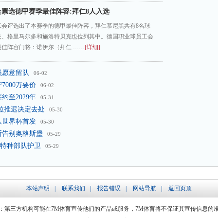
票选德甲赛季最佳阵容:拜仁8人入选
工会评选出了本赛季的德甲最佳阵容，拜仁慕尼黑共有8名球
夫、格里马尔多和施洛特贝克也位列其中。德国职业球员工会
最佳阵容门将：诺伊尔（拜仁 ……
[详细]
员愿意留队
06-02
000万要价
06-02
至2029年
05-31
劳拉推迟决定去处
05-30
队世界杯首发
05-30
斯告别奥格斯堡
05-29
特种部队护卫
05-29
本站声明
|
联系我们
|
报告错误
|
网站导航
|
返回页顶
：第三方机构可能在7M体育宣传他们的产品或服务，7M体育将不保证其宣传信息的