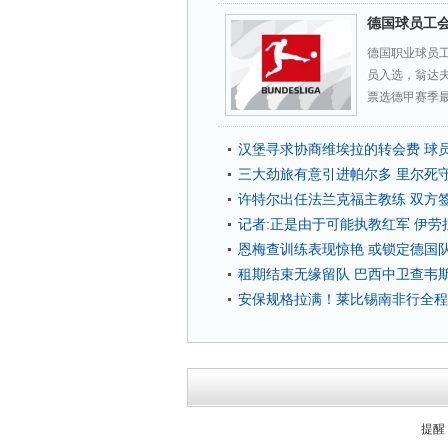
德国球员工会
德国职业球员
员入选，翁达
票选德甲赛季
汉堡寻求协商维埃拉的转会费 球
三大劲旅有意引进帕尔多 里尔死守7
许特尔出任法兰克福主教练 双方签约
记者:正是由于可能执教红军 伊
恩梅查训练表现惊艳 或锁定德国
租期结束无缘留队 巴西中卫查韦
安保规格拉满！莱比锡南非行全程
提醒