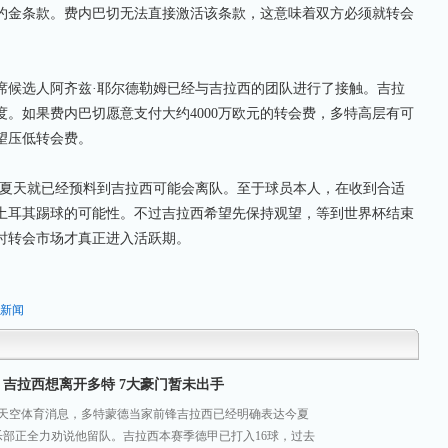
解约金条款。费内巴切无法直接激活该条款，这意味着双方必须就转会
候选人阿齐兹·耶尔德勒姆已经与吉拉西的团队进行了接触。吉拉
。如果费内巴切愿意支付大约4000万欧元的转会费，多特高层有可
望压低转会费。
夏天就已经预料到吉拉西可能会离队。至于球员本人，在收到合适
土耳其踢球的可能性。不过吉拉西希望先保持观望，等到世界杯结束
时转会市场才真正进入活跃期。
的新闻
吉拉西想离开多特 7大豪门暂未出手
国天空体育消息，多特蒙德当家前锋吉拉西已经明确表达今夏
乐部正全力劝说他留队。吉拉西本赛季德甲已打入16球，过去