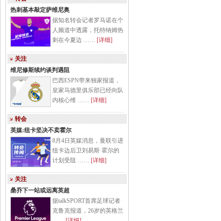
热刺基本敲定萨维尼奥
据知名转会记者罗马诺在个
人频道中透露，托特纳姆热
刺在今夏边 ……
[详细]
关注
维尼修斯续约谈判遇阻
巴西ESPN带来独家报道，
皇家马德里俱乐部已经向队
内核心维 ……
[详细]
转会
英媒:纽卡坚决不卖霍尔
8月4日英媒消息，曼联引进
纽卡边后卫刘易斯·霍尔的
计划受阻 ……
[详细]
关注
桑乔下一站或远离英超
据talkSPORT首席足球记者
克鲁克报道，26岁的英格兰
……
[详细]