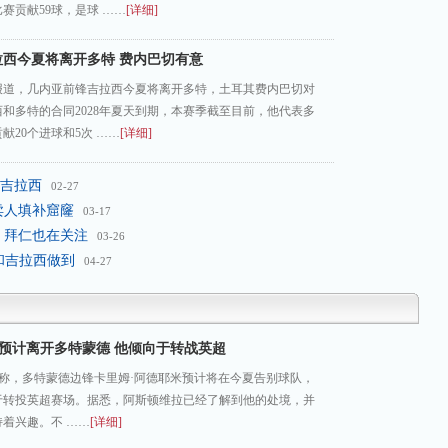
比赛贡献59球，是球 ……
[详细]
拉西今夏将离开多特 费内巴切有意
报道，几内亚前锋吉拉西今夏将离开多特，土耳其费内巴切对
和多特的合同2028年夏天到期，本赛季截至目前，他代表多
献20个进球和5次 ……
[详细]
岁吉拉西
02-27
卖人填补窟窿
03-17
 拜仁也在关注
03-26
恩和吉拉西做到
04-27
米预计离开多特蒙德 他倾向于转战英超
tic报道称，多特蒙德边锋卡里姆·阿德耶米预计将在今夏告别球队，
于转投英超赛场。据悉，阿斯顿维拉已经了解到他的处境，并
着兴趣。不 ……
[详细]