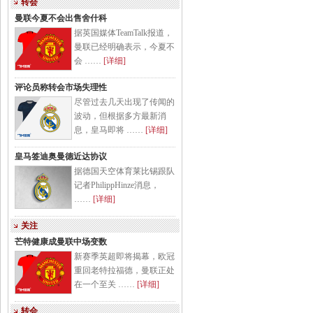
转会
曼联今夏不会出售舍什科
据英国媒体TeamTalk报道，
曼联已经明确表示，今夏不
会 ……
[详细]
评论员称转会市场失理性
尽管过去几天出现了传闻的
波动，但根据多方最新消
息，皇马即将 ……
[详细]
皇马签迪奥曼德近达协议
据德国天空体育莱比锡跟队
记者PhilippHinze消息，
……
[详细]
关注
芒特健康成曼联中场变数
新赛季英超即将揭幕，欧冠
重回老特拉福德，曼联正处
在一个至关 ……
[详细]
转会