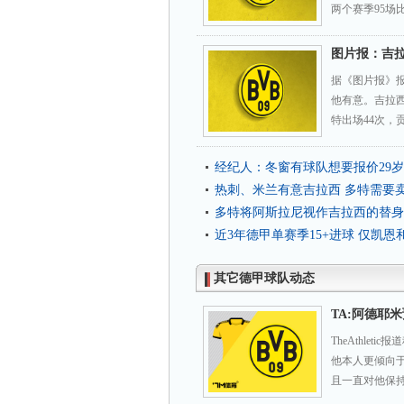
两个赛季95场
图片报：吉
据《图片报》
他有意。吉拉西
特出场44次，贡
经纪人：冬窗有球队想要报价29
热刺、米兰有意吉拉西 多特需要
多特将阿斯拉尼视作吉拉西的替身
近3年德甲单赛季15+进球 仅凯
其它德甲球队动态
TA:阿德耶
TheAthle
他本人更倾向
且一直对他保持