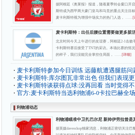
据阿根廷《奥莱报》报道，随着夏季转会窗口开
斯特成为西甲两大豪门皇马和马竞的重点关注目
麦卡利斯特视为增强中场实力的热门人选， ……
[
麦卡利斯特：出任后腰位置需要做更多脏
北京时间今天上午进行的友谊赛，阿根廷2-1击败
卡利斯特赛后接受了TNT的采访。本场比赛的情
的样子，我们没能完全掌控住局面， ……
[详细]
麦卡利斯特参加今日训练 远藤航遭遇腿筋问
麦卡利斯特:库尔图瓦非常出色 但我们表现
麦卡利斯特谈获得点球:没再回看 当时觉得
官方:麦卡利斯特当选利物浦6-0卡拉巴赫全
利物浦动态
利物浦瞄准中卫扎巴尔尼 新帅伊劳拉曾是
据英媒daveockop独家消息，利物浦正密切关注