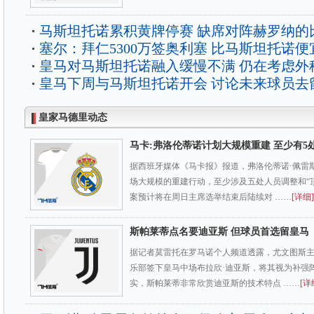
马斯坦托诺累积黄牌停赛 缺席对阵赫罗纳的
塞尔：拜仁5300万签奥利塞 比马斯坦托诺便
皇马对马斯坦托诺融入缓慢不满 仍在考虑外
皇马下周与马斯坦托诺开会 讨论未来球员去
皇家马德里动态
马卡:弗洛伦蒂诺计划大规模重建 至少有5
据西班牙媒体《马卡报》报道，弗洛伦蒂诺·佩雷
场大规模的重建行动，至少涉及五处人员调整和“
案预计将在周日主席选举结束后陆续对 ……
[详细]
斯帕莱蒂点名要迪亚斯 但球员首选留皇马
据记者莫雷托在罗马诺个人频道透露，尤文图斯
乐部签下皇马中场布拉欣·迪亚斯，将其视为补强
实，斯帕莱蒂非常欣赏迪亚斯的技术特点 ……
[详