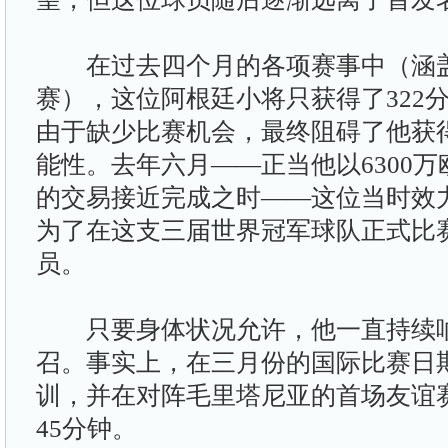
在过去四个月的各项赛事中（涵盖
赛），这位阿根廷小将只获得了322
由于缺少比赛机会，最终阻碍了他获
能性。去年六月——正当他以6300
的交易接近完成之时——这位当时效
为了在这支三届世界冠军球队正式比
员。
只要身体状况允许，他一直持续响
召。事实上，在三月份的国际比赛日
训，并在对阵毛里塔尼亚的首场友谊
45分钟。