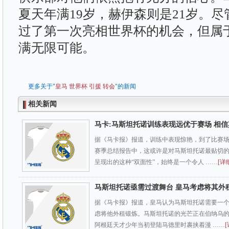
夏天年满19岁，赫伊森则是21岁。
过了第一次亮相世界杯的机会，但属
满无限可能。
更多关于"
皇马
世界杯
引援
转会
"的新闻
相关新闻
马卡:马斯坦托诺训练表现远优于赛场 相
据《马卡报》报道，训练中表现惊艳，到了比赛
赛季总结报告中，这或许是对马斯坦托诺最贴切
呈现出的这种“双面性”，始终是一个令人 ……
[详
马斯坦托诺亟需过渡舞台 皇马考虑将其外
据《马卡报》报道，皇马认为马斯坦托诺需要一
虑将他外租锻炼。马斯坦托诺的光芒正在伯纳乌
阿根廷天才少年当初登陆马德里时裹挟着漫 ……
[