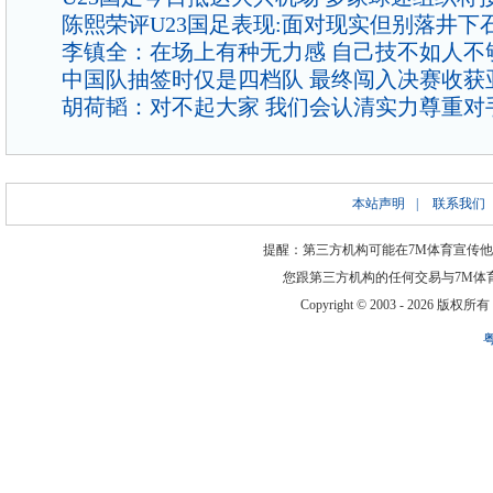
陈熙荣评U23国足表现:面对现实但别落井下
李镇全：在场上有种无力感 自己技不如人不
中国队抽签时仅是四档队 最终闯入决赛收获
胡荷韬：对不起大家 我们会认清实力尊重对
本站声明
|
联系我们
提醒：第三方机构可能在7M体育宣传
您跟第三方机构的任何交易与7M体
Copyright © 2003 -
2026 版权所有 ww
粤