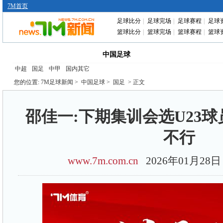
7M首页
足球比分
|
足球完场
|
足球赛程
|
足球
篮球比分
|
篮球完场
|
篮球赛程
|
篮球
首页
国际足球
转会动态
赛前分析
中国足球
中超
国足
中甲
国内其它
您的位置:
7M足球新闻
>
中国足球
>
国足
> 正文
邵佳一:下期集训会选U23球
不行
www.7m.com.cn
2026年01月2