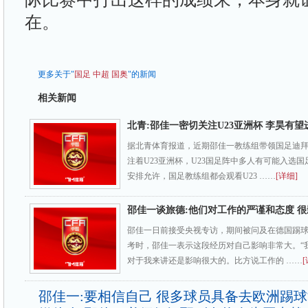
在。
更多关于"
国足
中超
国奥
"的新闻
相关新闻
北青:邵佳一密切关注U23亚洲杯 李昊有望
据北青体育报道，近期邵佳一教练组带领国足迪
注着U23亚洲杯，U23国足阵中多人有可能入选
安排允许，国足教练组都会观看U23 ……
[详细]
邵佳一谈旅德:他们对工作的严谨和态度 
邵佳一日前接受央视专访，期间被问及在德国踢
考时，邵佳一表示这段经历对自己影响非常大。“
对于我来讲还是影响很大的。比方说工作的 ……
[
邵佳一:要相信自己 很多球员具备去欧洲踢