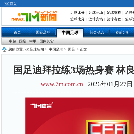
7M首页
足球比分
|
足球完场
|
足球赛程
|
足球
篮球比分
|
篮球完场
|
篮球赛程
|
篮球
首页
国际足球
转会动态
赛前分析
中国足球
中超
国足
中甲
国内其它
您的位置:
7M足球新闻
>
中国足球
>
国足
> 正文
国足迪拜拉练3场热身赛 林良
www.7m.com.cn
2026年01月2