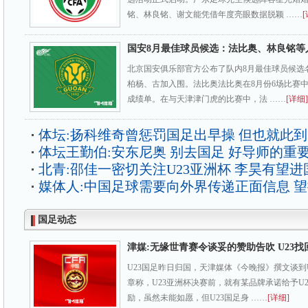
铭、林良铭、谢文能凭借年度亮眼数据脱颖 ……
[
国安8月最佳球员候选：法比奥、林良铭等
北京国安俱乐部官方公布了队内8月最佳球员候选
柏杨、古加入围。法比奥法比奥在8月份6场比赛中
成绩单。在与天津津门虎的比赛中，法 ……
[详细]
体坛:扬科维奇曾惩罚国足出早操 但也就此
体坛王勤伯:安东尼奥 别去国足 好导师的重
北青:邵佳一密切关注U23亚洲杯 李昊有望进
媒体人:中国足球需要向外界传递正面信息 
国足动态
津媒:无缘世青赛令谈妥的赞助告吹 U23找
U23国足昨日归国，天津媒体《今晚报》撰文谈到
章称，U23亚洲杯决赛前，就有某品牌承诺给予U
励，虽然未能如愿，但U23国足身 ……
[详细]