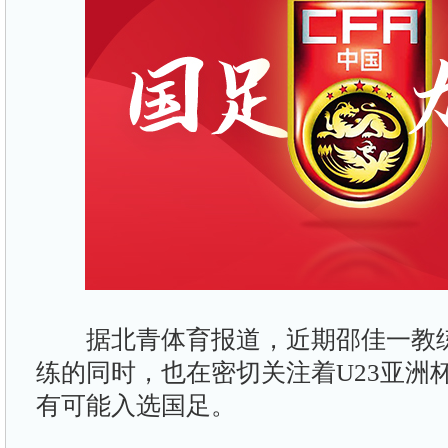
据北青体育报道，近期邵佳一教练
练的同时，也在密切关注着U23亚洲杯
有可能入选国足。