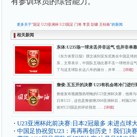
有参训球员的综合能力。
更多关于"
国足
U23亚洲杯
U23国足
门将
李昊
彭啸
王钰栋
"的新闻
相关新闻
东体:U235场一球未丢并非运气 也并非单
《东方体育日报》撰文谈到安东尼奥在中国足球的
系，文章表示，中国队五场比赛不丢一球绝非运气。
了与这支球队长达八年的缘分，并率 ……
[详细]
詹俊:五五开的决赛 U23有机会将冷门进行
詹俊发布视频预热明晚的U23亚洲杯决赛，他将与杨
日本U23，这也是詹俊继2004亚洲杯后，时隔2
俊对U23国足的评价我觉 ……
[详细]
U23亚洲杯此前决赛:日本2冠最多 未进点球
中国足协祝贺U23：再再再创历史！我们决