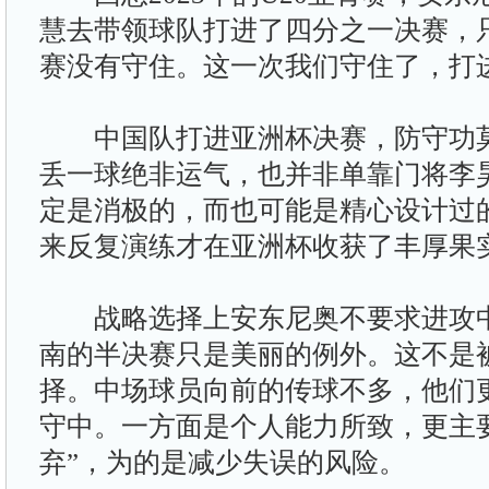
慧去带领球队打进了四分之一决赛，
赛没有守住。这一次我们守住了，打
中国队打进亚洲杯决赛，防守功莫
丢一球绝非运气，也并非单靠门将李
定是消极的，而也可能是精心设计过
来反复演练才在亚洲杯收获了丰厚果
战略选择上安东尼奥不要求进攻中
南的半决赛只是美丽的例外。这不是
择。中场球员向前的传球不多，他们
守中。一方面是个人能力所致，更主
弃”，为的是减少失误的风险。