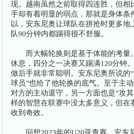
现。越南虽然之前取得四连胜，但相
手却有着明显的弱点，那就是身体条
以，安东尼奥让球队在拼抢时更多地
队90分钟内都踢得很不舒服。
而大幅轮换则是基于体能的考量。
休息，四分之一决赛又踢满120分钟
做后手就非常聪明。安东尼奥所说的
球员”也给了他轮换的底气。至于主
对方的主动退守，另一方面也是“攻其
样的智慧在联赛中没太多意义，但在
收到奇效。
回想2023年的U20亚青赛，安东