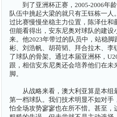
到了亚洲杯正赛，2005-2006年
队伍中挑起大梁的就只有王钰栋一人
过比赛慢慢坐稳主力位置，陈泽仕和
但能看得出，安东尼奥对球队的建设
来。他2023年带过的队员中，站稳
彬、刘浩帆、胡荷韬、拜合拉木、李
了球队的骨架。通过本届亚洲杯，U2
跟，相信安东尼奥还会培养他们在未
脚。
从战略来看，澳大利亚算是本组最
第一档球队。我们技术明显不如对手
怕全场攻势寥寥也在所不惜。甚至，
粗糙的失误，但未尝就不是主动选择