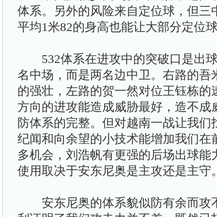
体系。另外的风险来自定位球，但三
平均1米82的身高也能让大部分定位
532体系在进攻中的突破口是出球
名中场，而是两名边中卫。右路的吾
的强壮，左路的贺一然对位王钰栋的
方向的进攻能造成威胁最好，造不成
防体系的完整。但对越南一战让我们
纪闻和向余望的小技术能增加我们在
多机会，刘浩帆有更强的后场出球能
使用取决于安东尼奥是主攻还是主守
安东尼奥的体系貌似防有余而攻不