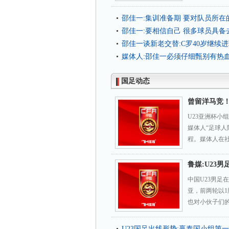
邵佳一:集训准备期 要对队员所在
邵佳一:要相信自己 很多球员具
邵佳一谈新老交替:C罗40岁继续
媒体人:邵佳一必须仔细甄别有热
国足动态
曾留洋马竞！
U23亚洲杯小
媒体人“足球
程。媒体人在社
鲁媒:U23
中国U23男足在
亚，前两轮以1
也对小伙子们的
U23国足出线形势:赢泰国小组第