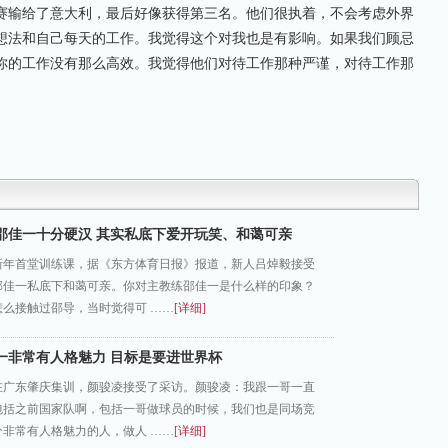
输给了意大利，最后好像获得第三名。他们很执着，不会考虑外界
想法和自己每天的工作。我觉得这个对我也是有影响。如果我们顾忌
你的工作没有那么高效。我觉得他们对待工作那种严谨，对待工作那
邵佳一十分硬汉 其实私底下爱开玩笑、和蔼可亲
新年首堂训练课，据《东方体育日报》报道，新人吕焯毅接受
邵佳一私底下和蔼可亲。你对主教练邵佳一是什么样的印象？
怎么接触过邵导，当时觉得可 ……
[详细]
一非常有人格魅力 目标是要进世界杯
在广东肇庆集训，颜骏凌接受了采访。颜骏凌：我跟一哥一直
包括之前国家队啊，包括一哥做球员的时候，我们也是同场竞
个非常有人格魅力的人，做人 ……
[详细]