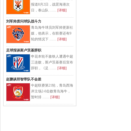
报道8月2日，战罢海港次
日，泰山队 ……
[详细]
刘军帅质问球队战斗力
青岛海牛球员刘军帅更新社
媒，他表示，在联赛还有9
轮的情况下 ……
[详细]
足球报谈斯卢茨基辞职
申花本轮不敌铁人遭遇中超
三连败，斯卢茨基赛后宣布
辞职，《足 ……
[详细]
赵鹏谈郑智带队不会差
中超联赛第21轮，青岛西海
岸主场2-0击败青岛海牛，
暂时排 ……
[详细]