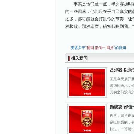
事实是他们差一点，半决赛加时赛
的一些因素，他们只在乎自己真实的
太多，那可能就会打乱你的节奏，让
种极致，那种态度，确实影响到我。”
更多关于"
德国
邵佳一
国足
"的新闻
相关新闻
吕焯毅:以为
国足今天展开
采访时表示，
其实之前没有
颜骏凌:邵佳
近日，国足正
是挺熟悉的，
技过，一哥是