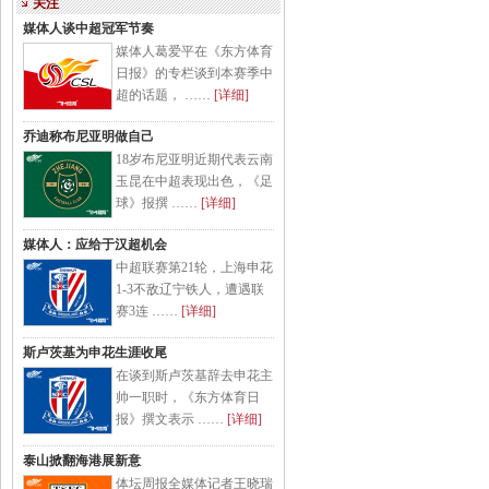
关注
媒体人谈中超冠军节奏
媒体人葛爱平在《东方体育
日报》的专栏谈到本赛季中
超的话题， ……
[详细]
乔迪称布尼亚明做自己
18岁布尼亚明近期代表云南
玉昆在中超表现出色，《足
球》报撰 ……
[详细]
媒体人：应给于汉超机会
中超联赛第21轮，上海申花
1-3不敌辽宁铁人，遭遇联
赛3连 ……
[详细]
斯卢茨基为申花生涯收尾
在谈到斯卢茨基辞去申花主
帅一职时，《东方体育日
报》撰文表示 ……
[详细]
泰山掀翻海港展新意
体坛周报全媒体记者王晓瑞