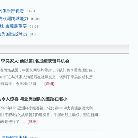
的俱乐部负责
01-04
备去欧洲踢球能力
01-04
进球 表现最重要
01-04
血为国出战球员
01-05
李昊家人:他以第1名成绩获留洋机会
组赛两场战罢，中国队两场均零封，球队门将李昊表现出色，
人陈宁”在与其家人沟通后在社媒发文，谈到了李昊的成长历
媒写道：今天和u23国 ……
[详细]
男足令人惊喜 与亚洲强队的差距在缩小
2026年U23亚洲杯小组赛第二轮比赛中1-0力克强敌澳大利
胜1平积4分的战绩暂列D组榜首，手握出线主动权。望岳新闻
表现进行了 ……
[详细]
一 平局确定出线