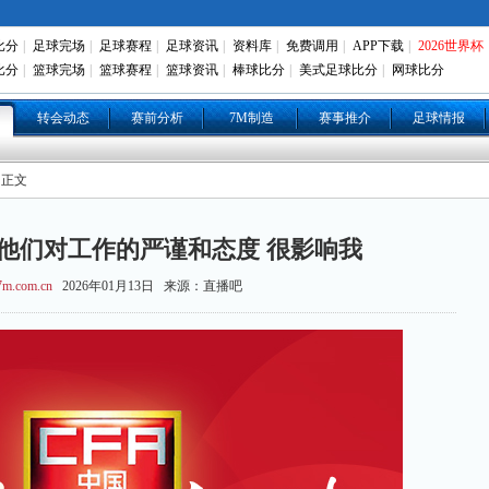
比分
|
足球完场
|
足球赛程
|
足球资讯
|
资料库
|
免费调用
|
APP下载
|
2026世界杯
比分
|
篮球完场
|
篮球赛程
|
篮球资讯
|
棒球比分
|
美式足球比分
|
网球比分
转会动态
赛前分析
7M制造
赛事推介
足球情报
 正文
:他们对工作的严谨和态度 很影响我
m.com.cn
2026年01月13日 来源：直播吧