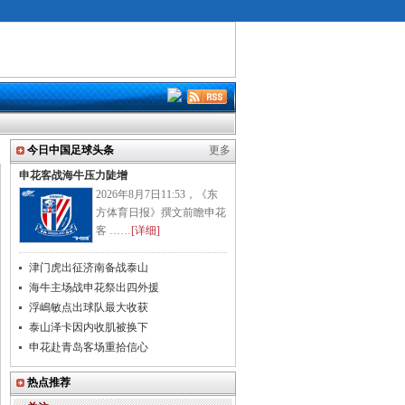
今日中国足球头条
更多
申花客战海牛压力陡增
2026年8月7日11:53，《东
方体育日报》撰文前瞻申花
客 ……
[详细]
津门虎出征济南备战泰山
海牛主场战申花祭出四外援
浮嶋敏点出球队最大收获
泰山泽卡因内收肌被换下
申花赴青岛客场重拾信心
热点推荐