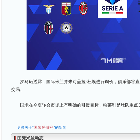
罗马诺透露，国际米兰并未对盖拉·杜埃进行询价，俱乐部将直
交易。
国米在今夏转会市场上有明确的引援目标，哈莱利是球队重点
更多关于"
国米
哈莱利
"的新闻
国际米兰动态