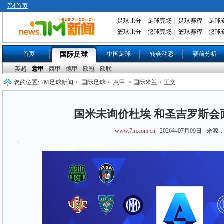
7M首页
足球比分
|
足球完场
|
足球赛程
|
足球
篮球比分
|
篮球完场
|
篮球赛程
|
篮球
首页
中国足球
转会动态
赛前分析
国际足球
英超
意甲
西甲
德甲
欧冠
欧联
您的位置:
7M足球新闻
>
国际足球
>
意甲
> 国际米兰 > 正文
国米未询价杜埃 和圣吉罗斯会
www.7m.com.cn
2026年07月09日 来源