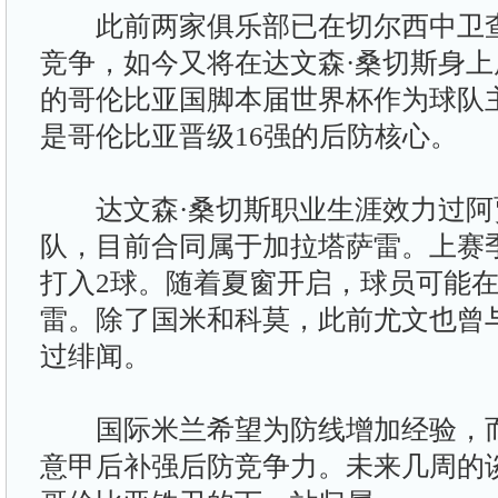
此前两家俱乐部已在切尔西中卫查
竞争，如今又将在达文森·桑切斯身上
的哥伦比亚国脚本届世界杯作为球队
是哥伦比亚晋级16强的后防核心。
达文森·桑切斯职业生涯效力过阿
队，目前合同属于加拉塔萨雷。上赛季
打入2球。随着夏窗开启，球员可能
雷。除了国米和科莫，此前尤文也曾
过绯闻。
国际米兰希望为防线增加经验，而
意甲后补强后防竞争力。未来几周的