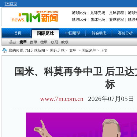
7M首页
足球比分
|
足球完场
|
足球赛程
|
足球
篮球比分
|
篮球完场
|
篮球赛程
|
篮球
首页
中国足球
转会动态
赛前分析
国际足球
英超
意甲
西甲
德甲
欧冠
欧联
您的位置:
7M足球新闻
>
国际足球
>
意甲
> 国际米兰 > 正文
国米、科莫再争中卫 后卫达
标
www.7m.com.cn
2026年07月05