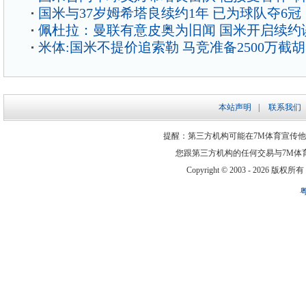
国米与37岁姆希塔良续约1年 已为球队夺6冠
佩杜拉：曼联有意皮奥为旧闻 国米开启续约
米体:国米不提价追索勒 马竞准备2500万截胡
本站声明
|
联系我们
提醒：第三方机构可能在7M体育宣传
您跟第三方机构的任何交易与7M体
Copyright © 2003 -
2026 版权所有 ww
粤