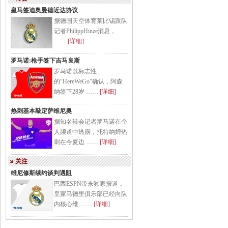
皇马签迪奥曼德近达协议
据德国天空体育莱比锡跟队
记者PhilippHinze消息，
……
[详细]
罗马诺:枪手签下吉马良斯
罗马诺以标志性
的“HereWeGo”确认，阿森
纳签下28岁 ……
[详细]
热刺基本敲定萨维尼奥
据知名转会记者罗马诺在个
人频道中透露，托特纳姆热
刺在今夏边 ……
[详细]
关注
维尼修斯续约谈判遇阻
巴西ESPN带来独家报道，
皇家马德里俱乐部已经向队
内核心维 ……
[详细]