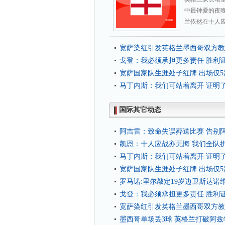
中最钟爱的夜
兰依然在十人应
宽萨染红引发英格兰墨西哥双方教
戈登：我必须承担更多责任 胜利
宽萨国家队生涯处子红牌 出场仅5
马丁内斯：我们可站着离开 证明
国际其它动态
阿吉雷：致命失误葬送比赛 告别
凯恩：十人应战亦无悔 我们全队
马丁内斯：我们可站着离开 证明
宽萨国家队生涯处子红牌 出场仅5
罗马诺:里尔敲定19岁边卫斯达诺
戈登：我必须承担更多责任 胜利
宽萨染红引发英格兰墨西哥双方教
墨西哥单场丢3球 英格兰打破阿兹