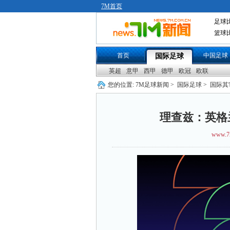
7M首页
足球
篮球
首页
中国足球
国际足球
英超
意甲
西甲
德甲
欧冠
欧联
您的位置:
7M足球新闻
>
国际足球
>
国际其
理查兹：英格
www.7