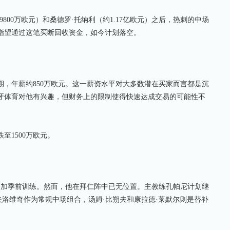
00万欧元）和桑德罗·托纳利（约1.17亿欧元）之后，热刺的中场
指望通过这笔买断回收资金，如今计划落空。
期，年薪约850万欧元。这一薪资水平对大多数潜在买家而言都是沉
牙体育对他有兴趣，但财务上的限制使得快速达成交易的可能性不
1500万欧元。
加季前训练。然而，他在拜仁阵中已无位置。主教练孔帕尼计划继
夫洛维奇作为常规中场组合，汤姆·比朔夫和康拉德·莱默尔则是替补