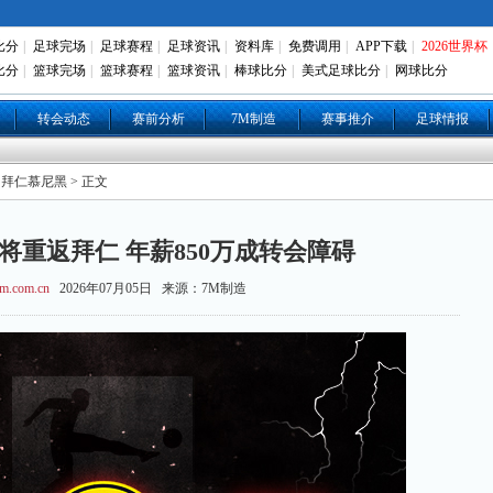
比分
|
足球完场
|
足球赛程
|
足球资讯
|
资料库
|
免费调用
|
APP下载
|
2026世界杯
比分
|
篮球完场
|
篮球赛程
|
篮球资讯
|
棒球比分
|
美式足球比分
|
网球比分
转会动态
赛前分析
7M制造
赛事推介
足球情报
 拜仁慕尼黑 > 正文
将重返拜仁 年薪850万成转会障碍
m.com.cn
2026年07月05日 来源：7M制造