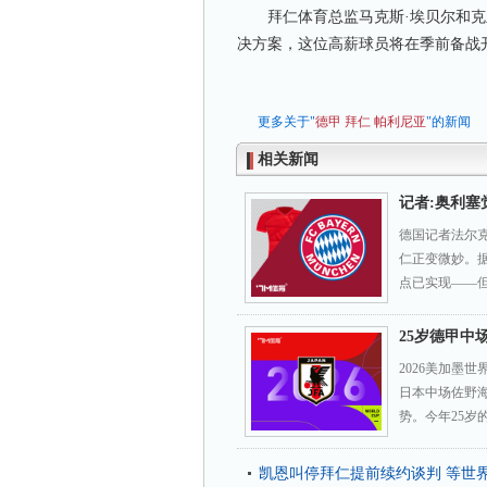
拜仁体育总监马克斯·埃贝尔和克里
决方案，这位高薪球员将在季前备战
更多关于"
德甲
拜仁
帕利尼亚
"的新闻
相关新闻
记者:奥利塞
德国记者法尔
仁正变微妙。
点已实现——
25岁德甲中
2026美加墨
日本中场佐野海
势。今年25岁
凯恩叫停拜仁提前续约谈判 等世