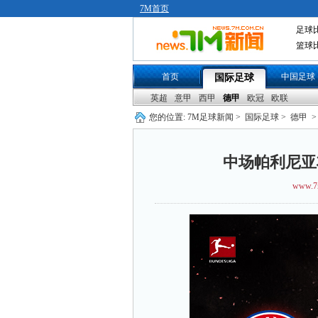
7M首页
足球
篮球
首页
中国足球
国际足球
英超
意甲
西甲
德甲
欧冠
欧联
您的位置:
7M足球新闻
>
国际足球
>
德甲
>
中场帕利尼亚
www.7