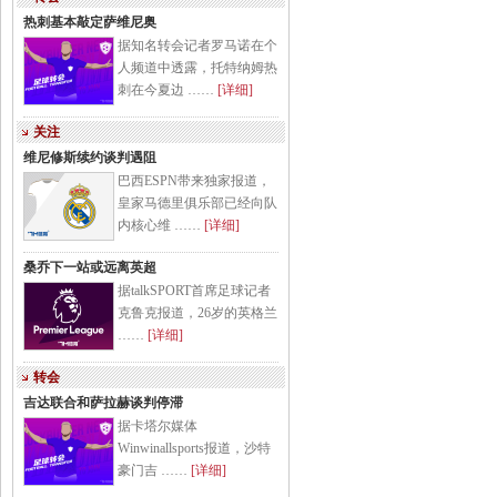
热刺基本敲定萨维尼奥
据知名转会记者罗马诺在个
人频道中透露，托特纳姆热
刺在今夏边 ……
[详细]
关注
维尼修斯续约谈判遇阻
巴西ESPN带来独家报道，
皇家马德里俱乐部已经向队
内核心维 ……
[详细]
桑乔下一站或远离英超
据talkSPORT首席足球记者
克鲁克报道，26岁的英格兰
……
[详细]
转会
吉达联合和萨拉赫谈判停滞
据卡塔尔媒体
Winwinallsports报道，沙特
豪门吉 ……
[详细]