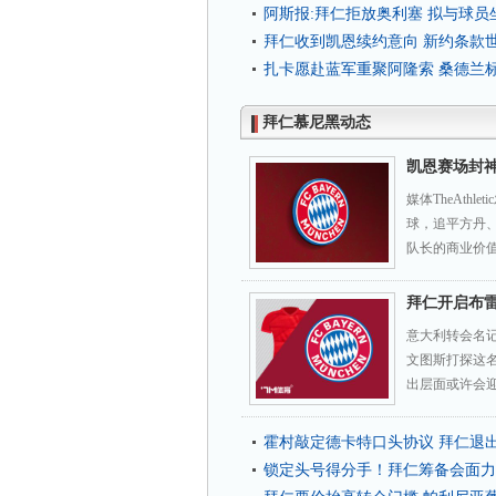
阿斯报:拜仁拒放奥利塞 拟与球
拜仁收到凯恩续约意向 新约条款
扎卡愿赴蓝军重聚阿隆索 桑德兰
拜仁慕尼黑动态
凯恩赛场封
媒体TheAth
球，追平方丹
队长的商业价值
拜仁开启布
意大利转会名
文图斯打探这
出层面或许会
霍村敲定德卡特口头协议 拜仁退
锁定头号得分手！拜仁筹备会面力