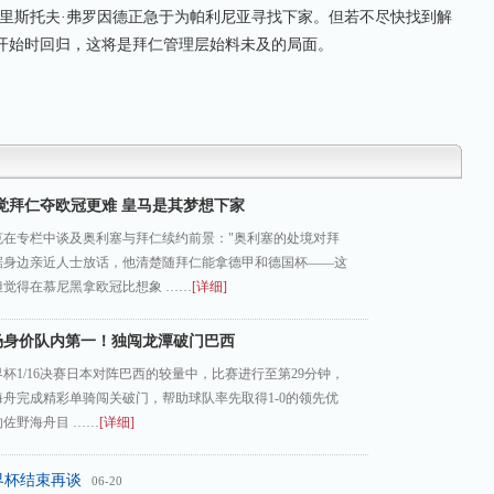
斯托夫·弗罗因德正急于为帕利尼亚寻找下家。但若不尽快找到解
开始时回归，这将是拜仁管理层始料未及的局面。
觉拜仁夺欧冠更难 皇马是其梦想下家
克在专栏中谈及奥利塞与拜仁续约前景："奥利塞的处境对拜
据身边亲近人士放话，他清楚随拜仁能拿德甲和德国杯——这
但觉得在慕尼黑拿欧冠比想象 ……
[详细]
场身价队内第一！独闯龙潭破门巴西
世界杯1/16决赛日本对阵巴西的较量中，比赛进行至第29分钟，
舟完成精彩单骑闯关破门，帮助球队率先取得1-0的领先优
的佐野海舟目 ……
[详细]
界杯结束再谈
06-20