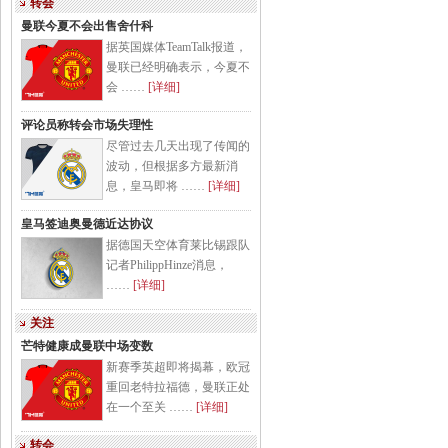
转会
曼联今夏不会出售舍什科
据英国媒体TeamTalk报道，
曼联已经明确表示，今夏不
会 ……
[详细]
评论员称转会市场失理性
尽管过去几天出现了传闻的
波动，但根据多方最新消
息，皇马即将 ……
[详细]
皇马签迪奥曼德近达协议
据德国天空体育莱比锡跟队
记者PhilippHinze消息，
……
[详细]
关注
芒特健康成曼联中场变数
新赛季英超即将揭幕，欧冠
重回老特拉福德，曼联正处
在一个至关 ……
[详细]
转会