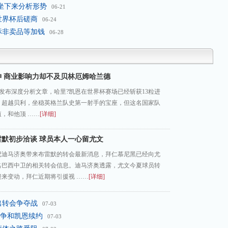
员坐下来分析形势
06-21
世界杯后磋商
06-24
标非卖品等加钱
06-28
神 商业影响力却不及贝林厄姆哈兰德
letic发布深度分析文章，哈里?凯恩在世界杯赛场已经斩获13粒进
、超越贝利，坐稳英格兰队史第一射手的宝座，但这名国家队
，和他顶 ……
[详细]
雷默初步洽谈 球员本人一心留尤文
记迪马济奥带来布雷默的转会最新消息，拜仁慕尼黑已经向尤
名巴西中卫的相关转会信息。迪马济奥透露，尤文今夏球员转
迎来变动，拜仁近期将引援视 ……
[详细]
出转会争夺战
07-03
争和凯恩续约
07-03