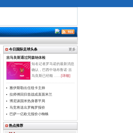
今日国际足球头条
更多
吉马良斯通过阿森纳体检
知名记者罗马诺的最新消息
确认，巴西中场布鲁诺·吉
马良斯已经顺 ……
[详细]
雅伊斯勒出任纽卡主帅
拉师傅回归首战或直面米兰
博尼谈国米热身赛平局
马竞将送出罗梅罗报价
巴萨一亿欧元报价小蜘蛛
热点推荐