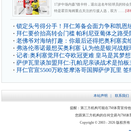
17岁中场内森?德卡特，退出这名年轻球员的转
特是霍芬海姆重点关注的引援人选，双方 ……
[详
锁定头号得分手！拜仁筹备会面力争和凯恩
拜仁要价抬高转会门槛 帕利尼亚葡体之路受
老佛爷对海纳打趣：你最后还得把奥利塞卖
弗洛伦蒂诺最想买奥利塞 认为他是银河战舰
记者:奥利塞觉拜仁夺欧冠更难 皇马是其梦
萨伊瓦里谈加盟拜仁:孔帕尼亲谈战术是拍板
拜仁官宣5500万欧签摩洛哥国脚萨伊瓦里 签
本站声明
|
联系我们
提醒：第三方机构可能在7M体育宣传
您跟第三方机构的任何交易与7M体
Copyright © 2003 -
2026 版权所有 ww