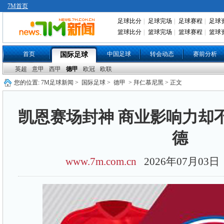
7M首页
足球比分
|
足球完场
|
足球赛程
|
足球
篮球比分
|
篮球完场
|
篮球赛程
|
篮球
首页
中国足球
转会动态
赛前分析
国际足球
英超
意甲
西甲
德甲
欧冠
欧联
您的位置:
7M足球新闻
>
国际足球
>
德甲
> 拜仁慕尼黑 > 正文
凯恩赛场封神 商业影响力却
德
www.7m.com.cn
2026年07月03