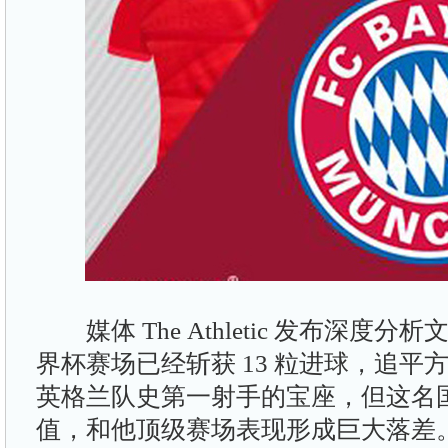
媒体 The Athletic 发布深度分
界杯赛场已经斩获 13 粒进球，追平
英格兰队史第一射手的宝座，但这名
值，和他顶级赛场表现形成巨大落差