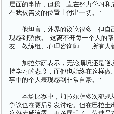
层面的事情，但我一直在努力学习和
在我被需要的位置上付出一切。”
他坦言，外界的议论很多，但自己
现感到骄傲。“这离不开每一个人的
友、教练组、心理咨询师……所有人
加拉尔萨表示，无论顺境还是逆境
持学习的态度，而他也始终在这样做
事中的个人表现感到非常自豪。”
本场比赛中，加拉尔萨多次犯规却
争议也在赛后引发讨论。但在巴拉圭
这份情感流露，更多展现了一位球员