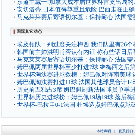
东道主减一!加拿大成本届世界杯首支出局的
安切洛蒂:日本值得尊重且危险 巴西走在正
马克莱莱赛后寄语切尔基：保持耐心 法国需
国际其它动态
埃及领队：别过度关注梅西 我们队里有26个
韩国前主帅洪明甫否认有内讧 称有些话日后
马克莱莱赛后寄语切尔基：保持耐心 法国需
姆巴佩两届世界杯至少打进7球 继梅西之后
世界杯淘汰赛进球数榜：姆巴佩对阵南美球队
姆巴佩淘汰赛打进11球 法国其他球员合计14
历史前五独占3席 姆巴佩刷新法国球员单季
世界杯历史进球榜：姆巴佩19场19球 落后梅
世界杯-巴拉圭0-1法国 杜埃造点姆巴佩点球
本站声明
|
联系我们