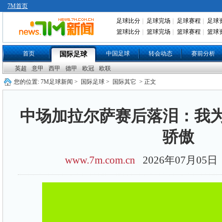
7M首页
足球比分
|
足球完场
|
足球赛程
|
足球
篮球比分
|
篮球完场
|
篮球赛程
|
篮球
首页
中国足球
转会动态
赛前分析
国际足球
英超
意甲
西甲
德甲
欧冠
欧联
您的位置:
7M足球新闻
>
国际足球
>
国际其它
> 正文
中场加拉尔萨赛后落泪：我
骄傲
www.7m.com.cn
2026年07月05