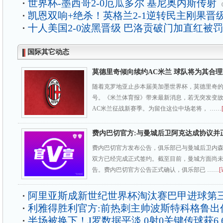
世界杯-墨西哥2-0厄瓜多尔 基尼奥内斯传射
凯恩双响+绝杀！英格兰2-1逆转民主刚果晋级
十人美国2-0波黑晋级 巴洛贡破门加直红被
国际其它动态
莫德里奇倾向续约AC米兰 球队将为其合
随着克罗地亚止步本届美加墨世界杯，莫德里奇
号。《米兰体育报》带来最新消息，若无突发变
AC米兰征战新赛季。为留住这位中场老将， ……
费内巴切官方:与曼城后卫阿克达成协议并
费内巴切官方发布公告，俱乐部已与曼城后卫内森
双方已经完成正式签约。截至目前，曼城方面尚
告。费内巴切官方公告正式确认，俱乐部已 ……
[
阿里亚斯成新世纪世界杯淘汰赛巴甲进球第
利雅得胜利官方:前热刺主帅波斯特科格鲁出
半场被换下！J罗数据平淡 0射0关键传球获6.