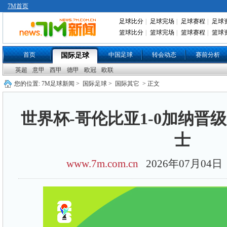
7M首页
足球比分
|
足球完场
|
足球赛程
|
足球
篮球比分
|
篮球完场
|
篮球赛程
|
篮球
首页
中国足球
转会动态
赛前分析
国际足球
英超
意甲
西甲
德甲
欧冠
欧联
您的位置:
7M足球新闻
>
国际足球
>
国际其它
> 正文
世界杯-哥伦比亚1-0加纳晋级
士
www.7m.com.cn
2026年07月04