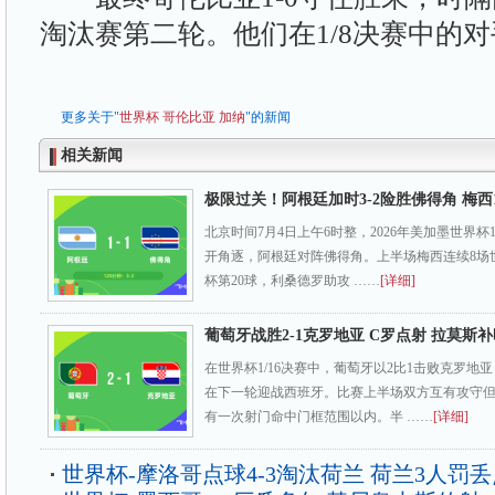
淘汰赛第二轮。他们在1/8决赛中的
更多关于"
世界杯
哥伦比亚
加纳
"的新闻
相关新闻
极限过关！阿根廷加时3-2险胜佛得角 梅西
北京时间7月4日上午6时整，2026年美加墨世界杯
开角逐，阿根廷对阵佛得角。上半场梅西连续8场
杯第20球，利桑德罗助攻 ……
[详细]
葡萄牙战胜2-1克罗地亚 C罗点射 拉莫斯
在世界杯1/16决赛中，葡萄牙以2比1击败克罗地
在下一轮迎战西班牙。比赛上半场双方互有攻守
有一次射门命中门框范围以内。半 ……
[详细]
世界杯-摩洛哥点球4-3淘汰荷兰 荷兰3人罚