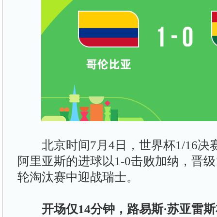
北京时间7月4日，世界杯1/16决
阿里亚斯的进球以1-0击败加纳，晋级
轮淘汰赛中迎战瑞士。
开场仅14分钟，路易斯·苏亚雷