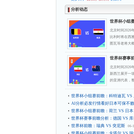
分析动态
世界杯小组赛
北京时间2026
比利时将在西
图瓦等老将大概
世界杯赛事前
北京时间202
新西兰展开一
的亚洲代表，整
世界杯小组赛前瞻：科特迪瓦 VS
AI分析必发行情看好日本可保不
世界杯小组赛前瞻：荷兰 VS 日本
世界杯赛事前瞻分析：德国 VS 
世界杯前瞻：瑞典 VS 突尼斯
06-
世界杯小组赛前瞻：卡塔尔 VS 瑞