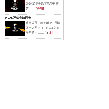
2026/27赛季欧罗巴资格赛
第 ……
[详细]
PAOK死磕安德列治
週五凌晨，歐洲聯第三圈首
回合火熱進行，PAOK沙朗
歷基將主 ……
[详细]