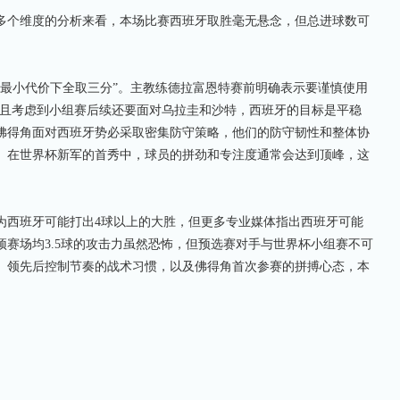
个维度的分析来看，本场比赛西班牙取胜毫无悬念，但总进球数可
小代价下全取三分”。主教练德拉富恩特赛前明确表示要谨慎使用
，且考虑到小组赛后续还要面对乌拉圭和沙特，西班牙的目标是平稳
佛得角面对西班牙势必采取密集防守策略，他们的防守韧性和整体协
。在世界杯新军的首秀中，球员的拼劲和专注度通常会达到顶峰，这
西班牙可能打出4球以上的大胜，但更多专业媒体指出西班牙可能
世预赛场均3.5球的攻击力虽然恐怖，但预选赛对手与世界杯小组赛不可
、领先后控制节奏的战术习惯，以及佛得角首次参赛的拼搏心态，本
。