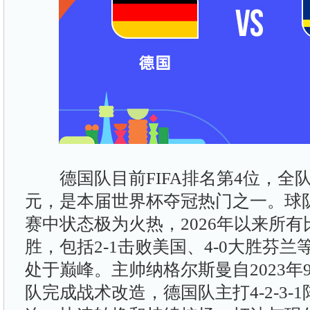
德国队目前FIFA排名第4位，全队
元，是本届世界杯夺冠热门之一。球
赛中状态极为火热，2026年以来所有
胜，包括2-1击败美国、4-0大胜芬
处于巅峰。主帅纳格尔斯曼自2023年
队完成战术改造，德国队主打4-2-3-