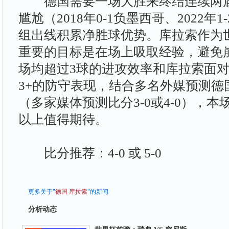
德国需要一场大胜来终结连续两届
尴尬（2018年0-1负墨西哥、2022年
组出线积累净胜球优势。库拉索作为
重要的目标是在场上吸取经验，避免
场均超过3球的进攻效率和库拉索面
3+的防守表现，结合多名外媒预测德
（多家媒体预测比分3-0或4-0），
以上值得期待。
比分推荐：4-0 或 5-0
更多关于"
德国
库拉索
"的新闻
分析动态