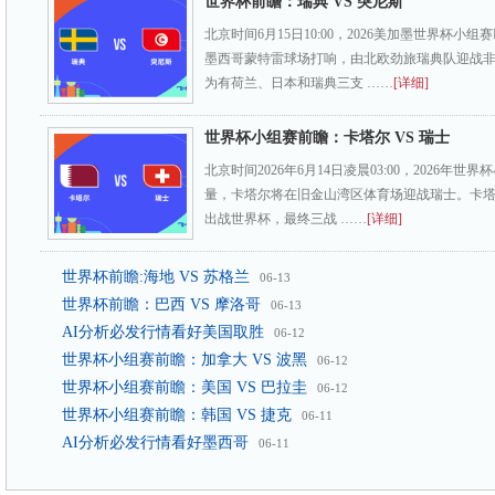
世界杯前瞻：瑞典 VS 突尼斯
北京时间6月15日10:00，2026美加墨世界杯小
墨西哥蒙特雷球场打响，由北欧劲旅瑞典队迎战非
为有荷兰、日本和瑞典三支 ……
[详细]
世界杯小组赛前瞻：卡塔尔 VS 瑞士
北京时间2026年6月14日凌晨03:00，2026年
量，卡塔尔将在旧金山湾区体育场迎战瑞士。卡塔尔
出战世界杯，最终三战 ……
[详细]
世界杯前瞻:海地 VS 苏格兰
06-13
世界杯前瞻：巴西 VS 摩洛哥
06-13
AI分析必发行情看好美国取胜
06-12
世界杯小组赛前瞻：加拿大 VS 波黑
06-12
世界杯小组赛前瞻：美国 VS 巴拉圭
06-12
世界杯小组赛前瞻：韩国 VS 捷克
06-11
AI分析必发行情看好墨西哥
06-11