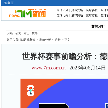
7M首页
足球比分
|
足球完场
|
足球赛程
|
足球
篮球比分
|
篮球完场
|
篮球赛程
|
篮球
首页
国际足球
中国足球
转会动态
赛前分析
分析
研究
贴士
攻略
您的位置:
7M足球新闻
>
赛前分析
>
分析
> 正文
世界杯赛事前瞻分析：德国
www.7m.com.cn
2026年06月14