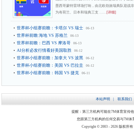
墨西哥蒙特雷球场打响，由北欧劲旅瑞典队迎战非
为有荷兰、日本和瑞典三支 ……
[详细]
世界杯小组赛前瞻：卡塔尔 VS 瑞士
06-13
世界杯前瞻:海地 VS 苏格兰
06-13
世界杯前瞻：巴西 VS 摩洛哥
06-13
AI分析必发行情看好美国取胜
06-12
世界杯小组赛前瞻：加拿大 VS 波黑
06-12
世界杯小组赛前瞻：美国 VS 巴拉圭
06-12
世界杯小组赛前瞻：韩国 VS 捷克
06-11
本站声明
|
联系我们
提醒：第三方机构可能在7M体育宣传
您跟第三方机构的任何交易与7M体
Copyright © 2003 -
2026 版权所有 ww