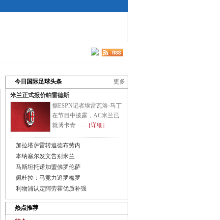
今日国际足球头条
更多
米兰正式报价帕雷德斯
据ESPN记者埃雷瓦洛·马丁
在节目中披露，AC米兰已
就博卡青 ……
[详细]
加拉塔萨雷转追德布劳内
本纳塞尔发文告别米兰
马斯坦托诺加盟佛罗伦萨
佩杜拉：马竞力追罗梅罗
利物浦认定阿劳霍优质补强
热点推荐