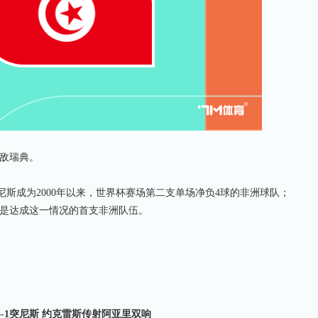
敌瑞典。
，突尼斯成为2000年以来，世界杯赛场第二支单场净负4球的非洲球队；
亚，是达成这一情况的首支非洲队伍。
5-1突尼斯 约克雷斯传射阿亚里双响