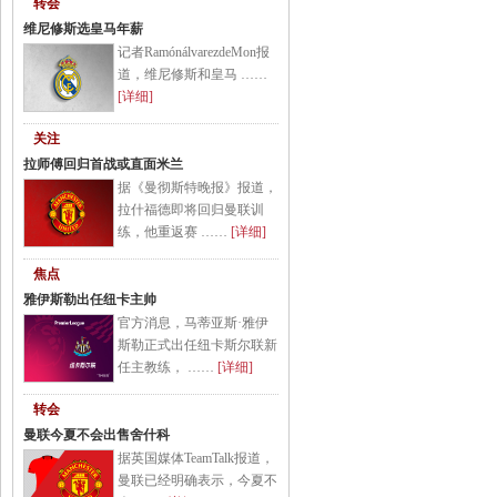
转会
维尼修斯选皇马年薪
记者RamónálvarezdeMon报
道，维尼修斯和皇马 ……
[详细]
关注
拉师傅回归首战或直面米兰
据《曼彻斯特晚报》报道，
拉什福德即将回归曼联训
练，他重返赛 ……
[详细]
焦点
雅伊斯勒出任纽卡主帅
官方消息，马蒂亚斯·雅伊
斯勒正式出任纽卡斯尔联新
任主教练， ……
[详细]
转会
曼联今夏不会出售舍什科
据英国媒体TeamTalk报道，
曼联已经明确表示，今夏不