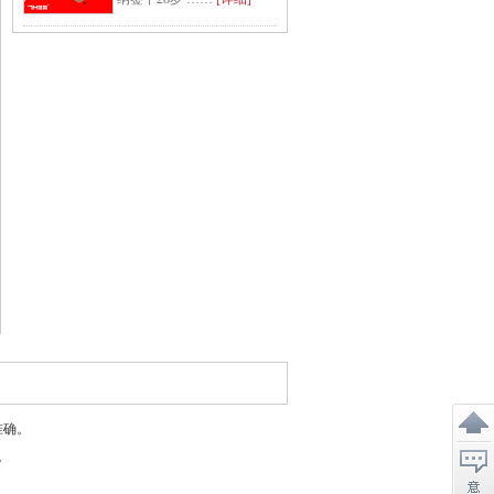
准确。
。