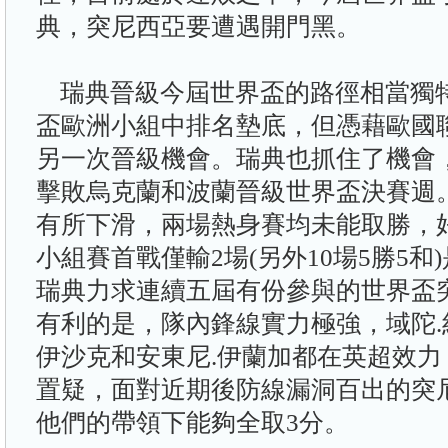
典，突尼西亞要遭遇開門黑。
瑞典晉級今屆世界盃的路徑相當獨
盃歐洲小組中排名墊底，但憑藉歐國
另一次晉級機會。瑞典也抓住了機會
擊敗烏克蘭和波蘭晉級世界盃決賽週
有所下滑，兩場熱身賽均未能取勝，好
小組賽首戰僅輸2場(另外10場5勝5
瑞典力求連續五屆有份參與的世界盃
有利的是，隊內鋒線實力極強，域陀.
伊沙克和安東尼.伊蘭加都在英超效
置疑，面對近期後防線漏洞百出的突
他們的帶領下能夠全取3分。