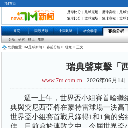
7M首页
足球比分
|
足球完场
|
足球赛程
|
足球
篮球比分
|
篮球完场
|
篮球赛程
|
篮球
首页
国际足球
中国足球
转会动态
赛前分析
分析
研究
贴士
攻略
您的位置:
7M足球新闻
>
赛前分析
>
研究
> 正文
瑞典聲東擊「
www.7m.com.cn
2026年06月1
週一上午，世界盃小組賽首輪繼續
典與突尼西亞將在蒙特雷球場一決高
世界盃小組賽首戰只錄得1和1負的劣
佳，目前處於連敗之中，今屆世界盃