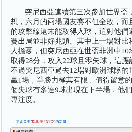
突尼西亞連續第三次參加世界盃，
想，六月的兩場國友賽不但全敗，而
的攻擊線還未能取得入球，這對他們
賽出局並非好兆頭。其中上一場對比利
人擔憂，但突尼西亞在世盃非洲中10
取得28分，攻入22球且零失球，這
不過突尼西亞過去12場對歐洲球隊的
贏1場，爭勝力極其有限。值得留意的
個失球有多達9球出現在下半場，他
專注度。
更多关于"
瑞典
突尼西亞
"的新闻
研究动态