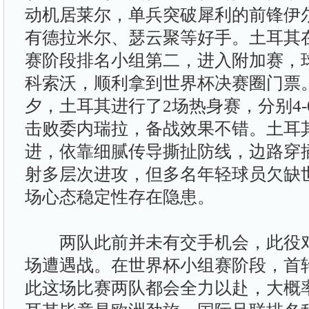
动机居莱尔，单兵突破犀利的前锋伊
有德拉米尔、瑟云聚等好手。土耳其
赛阶段排名小组第二，进入附加赛，
科索沃，顺利拿到世界杯决赛圈门票
夕，土耳其进行了2场热身赛，分别4-
击败委内瑞拉，备战效果不错。土耳
进，依靠细腻传导撕扯防线，边路穿
射多层次进攻，但多名年轻球员欠缺
场心态稳定性存在隐患。
两队此前并未有交手机会，此役对
场遭遇战。在世界杯小组赛阶段，首
此这场比赛两队都会全力以赴，大概