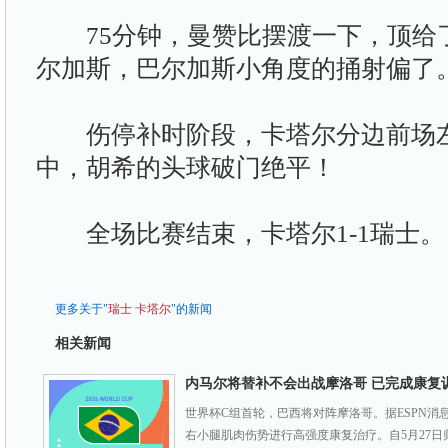
75分钟，曼赞比摆渡一下，顶给
尔加斯，巴尔加斯小角度的捅射偏了
伤停补时阶段，卡塔尔分边前场左
中，胡希的头球破门绝平！
全场比赛结束，卡塔尔1-1瑞士。
更多关于"
瑞士
卡塔尔
"的新闻
相关新闻
内马尔将替补不会出战摩洛哥 已完成康复
世界杯C组首轮，巴西将对阵摩洛哥。据ESPN消
右小腿肌肉伤势进行高强度康复治疗。自5月27