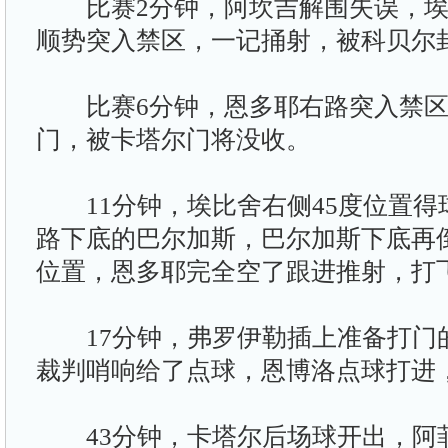
比赛2分钟，阿坎吉解围失误，埃
顺势突入禁区，一记捅射，被科贝尔
比赛6分钟，恩多耶右路突入禁区
门，被卡塔尔门将没收。
11分钟，埃比舍右侧45度位置得
路下底的巴尔加斯，巴尔加斯下底再
位置，恩多耶完全空了跟进推射，打
17分钟，弗罗伊勒插上准备打门
裁判哨响给了点球，恩博洛点球打进，
43分钟，卡塔尔后场球开出，阿菲