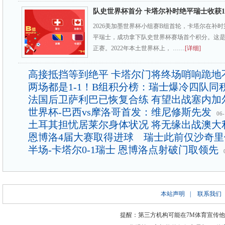
队史世界杯首分 卡塔尔补时绝平瑞士收获
2026美加墨世界杯小组赛B组首轮，卡塔尔在补时
平瑞士，成功拿下队史世界杯赛场首个积分。这
正赛。2022年本土世界杯上， ……
[详细]
高接抵挡等到绝平 卡塔尔门将终场哨响跪地
两场都是1-1！B组积分榜：瑞士爆冷四队同
法国后卫萨利巴已恢复合练 有望出战塞内加
世界杯-巴西vs摩洛哥首发：维尼修斯先发
06-
土耳其担忧居莱尔身体状况 将无缘出战澳大
恩博洛4届大赛取得进球 瑞士此前仅沙奇里
半场-卡塔尔0-1瑞士 恩博洛点射破门取领先
本站声明
|
联系我们
提醒：第三方机构可能在7M体育宣传