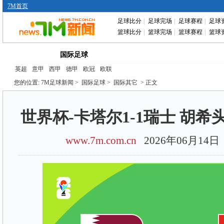
7M首页
足球比分
|
足球完场
|
足球赛程
|
足球
篮球比分
|
篮球完场
|
篮球赛程
|
篮球
首页
中国足球
转会动态
赛前分析
国际足球
英超
意甲
西甲
德甲
欧冠
欧联
您的位置:
7M足球新闻
>
国际足球
>
国际其它
> 正文
世界杯-卡塔尔1-1瑞士 胡
www.7m.com.cn
2026年06月14