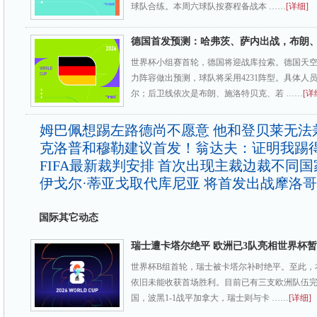
球队合练。本周六球队按赛程备战本 ……
[详细]
德国首发预测：哈弗茨、萨内出战，布朗
世界杯小组赛首轮，德国将迎战库拉索。德国天
力阵容做出预测，球队将采用4231阵型。具体人
尔；后卫线依次是布朗、施洛特贝克、若 ……
[详
姆巴佩想踢左路德尚不愿意 他和登贝莱无法
克洛普和穆勒建议首发！翁达夫：证明我踢
FIFA最新裁判安排 首次出现主裁边裁不同国
伊戈尔·蒂亚戈取代库尼亚 将首发出战摩洛哥
国际其它动态
瑞士遭卡塔尔绝平 欧洲已3队亮相世界杯暂
世界杯B组首轮，瑞士被卡塔尔补时绝平。至此，
依旧未能收获首场胜利。目前已有三支欧洲队伍完成
国，波黑1-1战平加拿大，瑞士则与卡 ……
[详细]