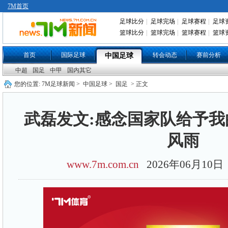
7M首页
足球比分
|
足球完场
|
足球赛程
|
足球
篮球比分
|
篮球完场
|
篮球赛程
|
篮球
首页
国际足球
转会动态
赛前分析
中国足球
中超
国足
中甲
国内其它
您的位置:
7M足球新闻
>
中国足球
>
国足
> 正文
武磊发文:感念国家队给予我
风雨
www.7m.com.cn
2026年06月10