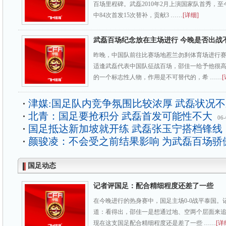
百场里程碑。武磊2010年2月上演国家队首秀，至
中84次首发15次替补，贡献3 ……
[详细]
武磊百场纪念放在主场进行 今晚是否出战
昨晚，中国队前往比赛场地惹兰勿刹体育场进行
适逢武磊代表中国队征战百场，邵佳一给予他很
的一个标志性人物，作用是不可替代的，希 ……
[
津媒:国足队内竞争氛围比较浓厚 武磊状况
北青：国足要抢积分 武磊首发可能性不大
06-
国足抵达新加坡就开练 武磊张玉宁搭档锋线
颜骏凌：不会受之前结果影响 为武磊百场骄
国足动态
记者评国足：配合精细程度还差了一些
在今晚进行的热身赛中，国足主场0-0战平泰国。
道：看得出，邵佳一是想通过地、空两个层面来
现在这支国足配合精细程度还是差了一些 ……
[详