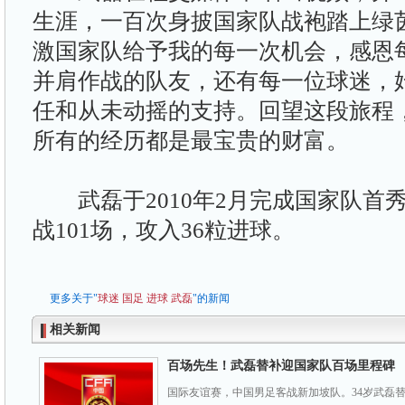
生涯，一百次身披国家队战袍踏上绿
激国家队给予我的每一次机会，感恩
并肩作战的队友，还有每一位球迷，
任和从未动摇的支持。回望这段旅程
所有的经历都是最宝贵的财富。
武磊于2010年2月完成国家队首
战101场，攻入36粒进球。
更多关于"
球迷
国足
进球
武磊
"的新闻
相关新闻
百场先生！武磊替补迎国家队百场里程碑
国际友谊赛，中国男足客战新加坡队。34岁武磊