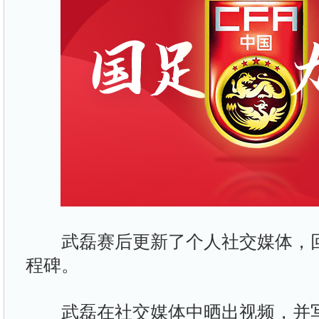
武磊赛后更新了个人社交媒体，回
程碑。
武磊在社交媒体中晒出视频，并写