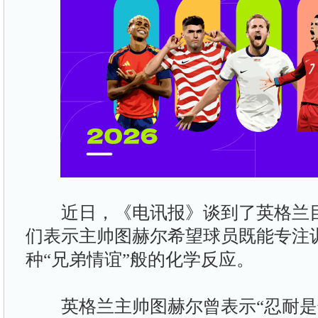
近日，《电讯报》谈到了英格兰目
们表示主帅图赫尔希望球员既能专注
种“兄弟情谊”般的化学反应。
英格兰主帅图赫尔曾表示“忍耐是