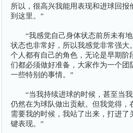
所以，很高兴我能用表现和进球回报
到这里。”
“我感觉自己身体状态前所未有地
状态也非常好，所以我感觉非常强大
个人都有自己的角色，无论是早期阶
们都必须做好准备，大家作为一个团
一些特别的事情。”
“当我持续进球的时候，甚至当我
仍然在为球队做出贡献。但我觉得，
需要我的时候，我站了出来，打进了
键表现。”