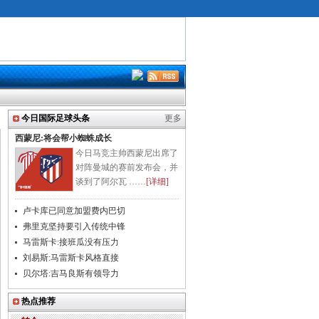
今日国际足球头条
更多
西蒙尼:将会帮小蜘蛛成长
今日马竞主帅西蒙尼出席了
对阵曼城的赛前发布会，并
谈到了阿尔瓦 ……
[详细]
卢卡库已同意加盟费内巴切
弗里克坚持要引入传统中锋
马雷斯卡:接班瓜没有压力
刘易斯:马雷斯卡风格直接
贝尔塔:吉马良斯有领导力
热点推荐