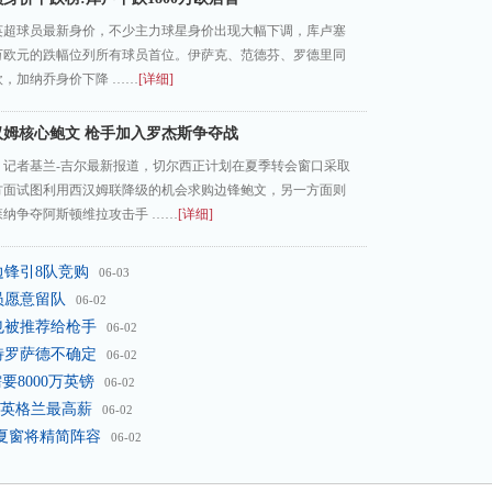
英超球员最新身价，不少主力球星身价出现大幅下调，库卢塞
0万欧元的跌幅位列所有球员首位。伊萨克、范德芬、罗德里同
万欧，加纳乔身价下降 ……
[详细]
汉姆核心鲍文 枪手加入罗杰斯争夺战
》记者基兰-吉尔最新报道，切尔西正计划在夏季转会窗口采取
方面试图利用西汉姆联降级的机会求购边锋鲍文，另一方面则
纳争夺阿斯顿维拉攻击手 ……
[详细]
边锋引8队竞购
06-03
员愿意留队
06-02
也被推荐给枪手
06-02
特罗萨德不确定
06-02
8000万英镑
06-02
成英格兰最高薪
06-02
 夏窗将精简阵容
06-02