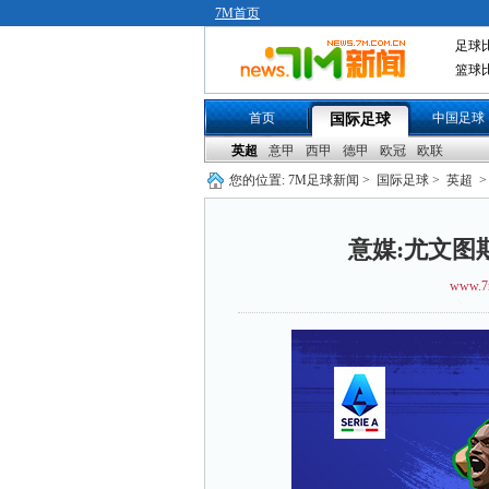
7M首页
足球
篮球
首页
中国足球
国际足球
英超
意甲
西甲
德甲
欧冠
欧联
您的位置:
7M足球新闻
>
国际足球
>
英超
>
意媒:尤文图
www.7