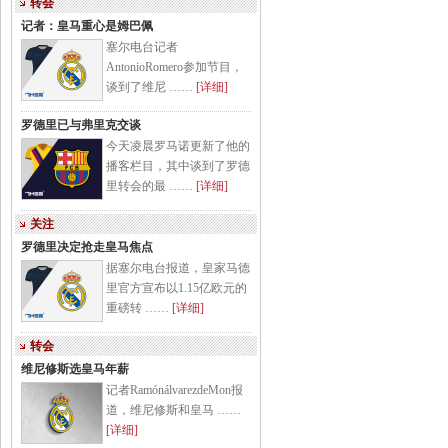
转会
记者：皇马重心是姆巴佩
塞尔电台记者
AntonioRomero参加节目，
谈到了维尼 ……
[详细]
罗德里已与弗里克交谈
今天凌晨罗马诺更新了他的
播客栏目，其中谈到了罗德
里转会的最 ……
[详细]
关注
罗德里决定抢走皇马焦点
据塞尔电台报道，皇家马德
里官方宣布以1.15亿欧元的
重磅转 ……
[详细]
转会
维尼修斯选皇马年薪
记者RamónálvarezdeMon报
道，维尼修斯和皇马 ……
[详细]