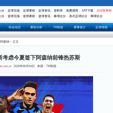
比分
|
足球完场
|
足球赛程
|
足球资讯
|
资料库
|
免费调用
|
APP下载
|
2026世界杯
比分
|
篮球完场
|
篮球赛程
|
篮球资讯
|
棒球比分
|
美式足球比分
|
网球比分
转会动态
赛前分析
7M制造
赛事推介
足球情报
 阿森纳 > 正文
斯考虑今夏签下阿森纳前锋热苏斯
m.com.cn
2026年06月04日 来源：7M制造