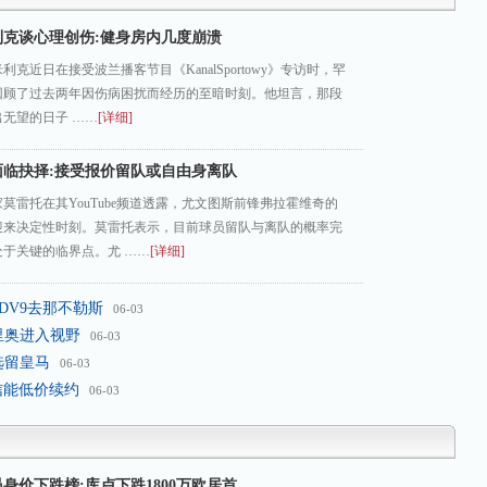
利克谈心理创伤:健身房内几度崩溃
克近日在接受波兰播客节目《KanalSportowy》专访时，罕
回顾了过去两年因伤病困扰而经历的至暗时刻。他坦言，那段
无望的日子 ……
[详细]
面临抉择:接受报价留队或自由身离队
莫雷托在其YouTube频道透露，尤文图斯前锋弗拉霍维奇的
迎来决定性时刻。莫雷托表示，目前球员留队与离队的概率完
于关键的临界点。尤 ……
[详细]
DV9去那不勒斯
06-03
里奥进入视野
06-03
选留皇马
06-03
信能低价续约
06-03
身价下跌榜:库卢下跌1800万欧居首