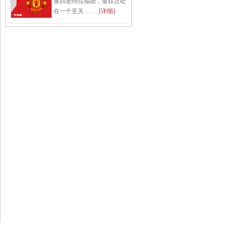
重回老特拉福德，曼联正处
在一个至关 ……
[详细]