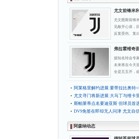
尤文前锋米
尤文图斯前锋米利
见敞开心扉，
反复受伤、复出
弗拉霍维奇
据知名转会专家
未来将在今天
全是五五开，处
阿莱格里解约进展:要带拉比奥特+
尤文寻门将新进展:大马丁与维卡
斯帕莱蒂点名要迪亚斯 但球员首
DV9免签在即却无人问津 尤文自
阿森纳动态
德转英超球员