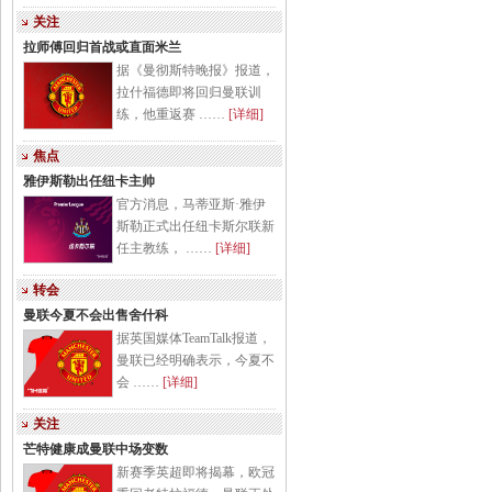
关注
拉师傅回归首战或直面米兰
据《曼彻斯特晚报》报道，
拉什福德即将回归曼联训
练，他重返赛 ……
[详细]
焦点
雅伊斯勒出任纽卡主帅
官方消息，马蒂亚斯·雅伊
斯勒正式出任纽卡斯尔联新
任主教练， ……
[详细]
转会
曼联今夏不会出售舍什科
据英国媒体TeamTalk报道，
曼联已经明确表示，今夏不
会 ……
[详细]
关注
芒特健康成曼联中场变数
新赛季英超即将揭幕，欧冠