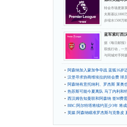
转会市场更新
夫斯基以180
步缩水1500
蓝军紧盯西
据《每日邮报
双线行动，一
与同城对手阿森
阿森纳加入蒙加争夺战 蓝狐16岁
汉堡寻求协商维埃拉的转会费 球
阿森纳有意托纳利、罗杰斯 莱奥
热苏斯可能今夏离队 马丁内利和
西汉姆告知曼联和阿森纳 签M费需要
BBC:阿尔特塔将续约至少3年 将
英媒:阿森纳瞄准罗杰斯与克鲁皮