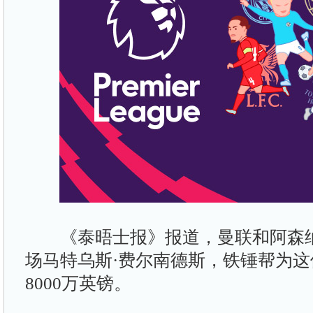
《泰晤士报》报道，曼联和阿森纳
场马特乌斯·费尔南德斯，铁锤帮为
8000万英镑。