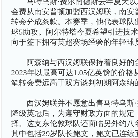
马特乌斯·费尔南德斯去年夏天以3
会费从南安普顿加盟西汉姆联，南安普
转会分成条款。本赛季，他代表球队出
球5助攻。阿尔特塔今夏希望引进技
向于签下拥有英超赛场经验的年轻球
阿森纳与西汉姆联保持着良好的合
2023年以最高可达1.05亿英镑的价
笔转会费远高于双方谈判初期阿森纳
西汉姆联并不愿意出售马特乌斯·
降级英冠后，为遵守财政方面的规定
择。这支东伦敦球队还面临另外约八
其中包括29岁队长鲍文，鲍文已连续