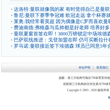
达洛特:曼联就像我的家 有时觉得自己是曼
鲁尼:曼联下赛季争冠难 欧冠走远 拿个杯赛
莱奥:我经常看英超 因为偶像是C罗而喜欢曼
费迪南德:弗格森与瓜帅都是好老师 培养好
曼联夏窗首签在即！3800万镑锁定中场埃德
巴萨双线推进：戈登加盟在即 仍可买断拉什
罗马诺:曼联接近签下埃德森 球员已同意5年
本站声明
|
联系我们
提醒：第三方机构可能在7M体育宣传
您跟第三方机构的任何交易与7M体
Copyright © 2003 -
2026 版权所有 ww
粤