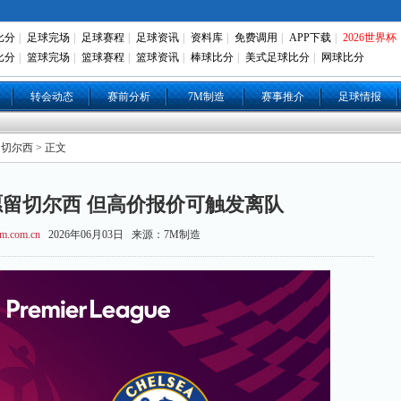
比分
|
足球完场
|
足球赛程
|
足球资讯
|
资料库
|
免费调用
|
APP下载
|
2026世界杯
比分
|
篮球完场
|
篮球赛程
|
篮球资讯
|
棒球比分
|
美式足球比分
|
网球比分
转会动态
赛前分析
7M制造
赛事推介
足球情报
 切尔西 > 正文
留切尔西 但高价报价可触发离队
m.com.cn
2026年06月03日 来源：7M制造