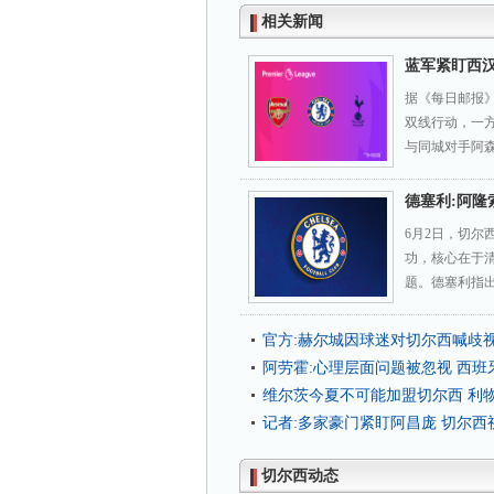
相关新闻
蓝军紧盯西
据《每日邮报
双线行动，一
与同城对手阿森
德塞利:阿隆
6月2日，切尔
功，核心在于
题。德塞利指出
官方:赫尔城因球迷对切尔西喊歧
阿劳霍:心理层面问题被忽视 西
维尔茨今夏不可能加盟切尔西 利
记者:多家豪门紧盯阿昌庞 切尔西
切尔西动态