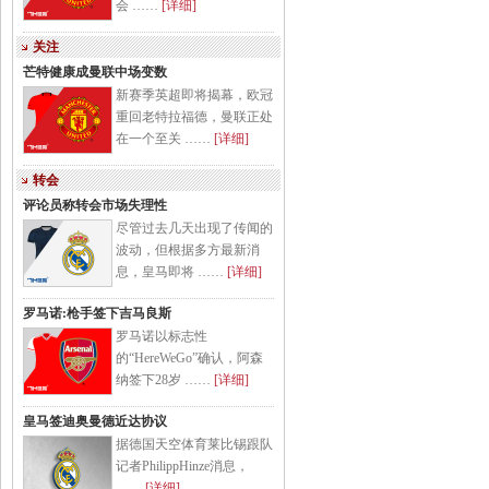
会 ……
[详细]
关注
芒特健康成曼联中场变数
新赛季英超即将揭幕，欧冠
重回老特拉福德，曼联正处
在一个至关 ……
[详细]
转会
评论员称转会市场失理性
尽管过去几天出现了传闻的
波动，但根据多方最新消
息，皇马即将 ……
[详细]
罗马诺:枪手签下吉马良斯
罗马诺以标志性
的“HereWeGo”确认，阿森
纳签下28岁 ……
[详细]
皇马签迪奥曼德近达协议
据德国天空体育莱比锡跟队
记者PhilippHinze消息，
……
[详细]