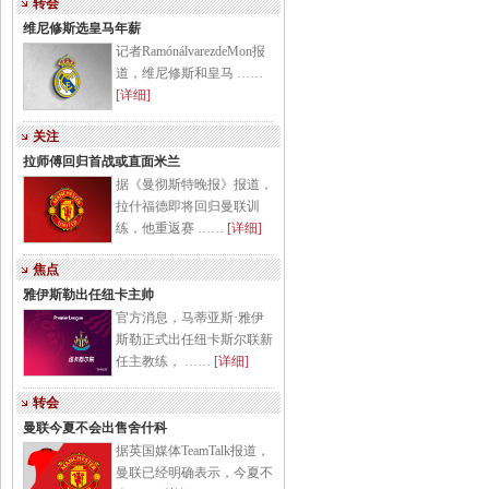
转会
维尼修斯选皇马年薪
记者RamónálvarezdeMon报
道，维尼修斯和皇马 ……
[详细]
关注
拉师傅回归首战或直面米兰
据《曼彻斯特晚报》报道，
拉什福德即将回归曼联训
练，他重返赛 ……
[详细]
焦点
雅伊斯勒出任纽卡主帅
官方消息，马蒂亚斯·雅伊
斯勒正式出任纽卡斯尔联新
任主教练， ……
[详细]
转会
曼联今夏不会出售舍什科
据英国媒体TeamTalk报道，
曼联已经明确表示，今夏不