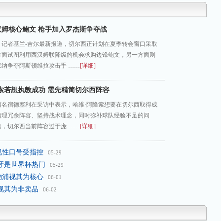
汉姆核心鲍文 枪手加入罗杰斯争夺战
》记者基兰-吉尔最新报道，切尔西正计划在夏季转会窗口采取
方面试图利用西汉姆联降级的机会求购边锋鲍文，另一方面则
纳争夺阿斯顿维拉攻击手 ……
[详细]
索若想执教成功 需先精简切尔西阵容
西名宿德塞利在采访中表示，哈维·阿隆索想要在切尔西取得成
清理冗余阵容、坚持战术理念，同时弥补球队经验不足的问
，切尔西当前阵容过于庞 ……
[详细]
视性口号受指控
05-29
班牙是世界杯热门
05-29
物浦视其为核心
06-01
视其为非卖品
06-02