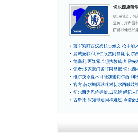
切尔西愿听取
据TA报道，
道称，库库雷
萨都对他感兴趣
蓝军紧盯西汉姆核心鲍文 枪手加
曼城曼联和拜仁欣赏阿昌庞 切尔
德塞利:阿隆索若想执教成功 需
记者:多家豪门紧盯阿昌庞 切尔西
维尔茨今夏不可能加盟切尔西 利
官方:赫尔城因球迷对切尔西喊歧
切尔西为恩佐标价1.2亿镑 经纪
古斯托:深知球迷同样难过 承诺必