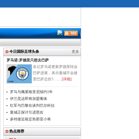
今日国际足球头条
更多
罗马诺:罗德里只想去巴萨
名记罗马诺更新罗德里转会
巴萨进展，表示曼城不会接
受巴萨总价5 ……
[详细]
罗马与佩莱格里尼续约1年
伊兰昆达即将加盟葡体
红军与巴黎在谈判巴尔科拉
曼城正探讨引进恩佐
多特接近敲定热那亚小将
热点推荐