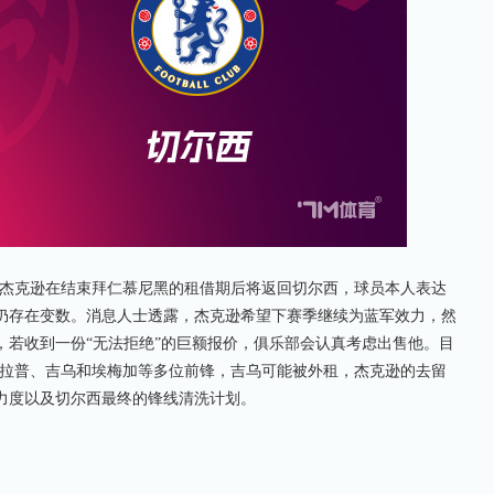
杰克逊在结束拜仁慕尼黑的租借期后将返回切尔西，球员本人表达
仍存在变数。消息人士透露，杰克逊希望下赛季继续为蓝军效力，然
，若收到一份“无法拒绝”的巨额报价，俱乐部会认真考虑出售他。目
德拉普、吉乌和埃梅加等多位前锋，吉乌可能被外租，杰克逊的去留
力度以及切尔西最终的锋线清洗计划。