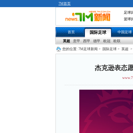
7M首页
足球
篮球
首页
中国足球
国际足球
英超
意甲
西甲
德甲
欧冠
欧联
您的位置:
7M足球新闻
>
国际足球
>
英超
>
杰克逊表态愿
www.7