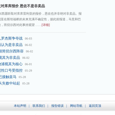
对库库报价 恩佐不是非卖品
切尔西愿听取对库库雷利亚的报价，恩佐也并非绝对非卖品。报
利亚在斯坦福桥的未来充满不确定性，据此前报道，马竞和巴
，而切尔西对此事持观望 ……
[详细]
入罗杰斯争夺战
06-03
西认为是非卖品
06-02
先精简切尔西阵容
06-02
视其为非卖品
06-02
物浦视其为核心
06-01
视性口号受指控
05-29
人已接触皇马
05-28
从失败中站起
05-28
本站声明
|
联系我们
|
报告错误
|
网站导航
|
返回页顶