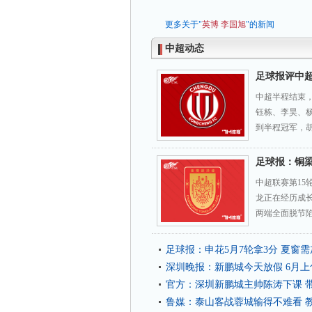
更多关于"
英博
李国旭
"的新闻
中超动态
足球报评中超
中超半程结束，
钰栋、李昊、杨
到半程冠军，胡
足球报：铜
中超联赛第15
龙正在经历成
两端全面脱节陷
足球报：申花5月7轮拿3分 夏窗
深圳晚报：新鹏城今天放假 6月
官方：深圳新鹏城主帅陈涛下课 
鲁媒：泰山客战蓉城输得不难看 