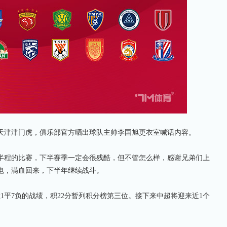
津津门虎，俱乐部官方晒出球队主帅李国旭更衣室喊话内容。
程的比赛，下半赛季一定会很残酷，但不管怎么样，感谢兄弟们上
电，满血回来，下半年继续战斗。
平7负的战绩，积22分暂列积分榜第三位。接下来中超将迎来近1个