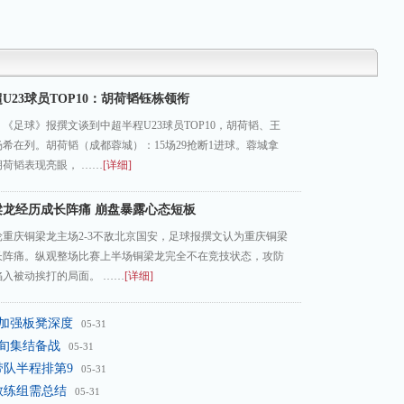
U23球员TOP10：胡荷韬钰栋领衔
《足球》报撰文谈到中超半程U23球员TOP10，胡荷韬、王
希在列。胡荷韬（成都蓉城）：15场29抢断1进球。蓉城拿
荷韬表现亮眼， ……
[详细]
梁龙经历成长阵痛 崩盘暴露心态短板
轮重庆铜梁龙主场2-3不敌北京国安，足球报撰文认为重庆铜梁
长阵痛。纵观整场比赛上半场铜梁龙完全不在竞技状态，攻防
入被动挨打的局面。 ……
[详细]
需加强板凳深度
05-31
上旬集结备战
05-31
带队半程排第9
05-31
教练组需总结
05-31