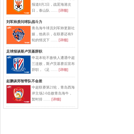
报道8月2日，战罢海港次
日，泰山队 ……
[详细]
刘军帅质问球队战斗力
青岛海牛球员刘军帅更新社
媒，他表示，在联赛还有9
轮的情况下 ……
[详细]
足球报谈斯卢茨基辞职
申花本轮不敌铁人遭遇中超
三连败，斯卢茨基赛后宣布
辞职，《足 ……
[详细]
赵鹏谈郑智带队不会差
中超联赛第21轮，青岛西海
岸主场2-0击败青岛海牛，
暂时排 ……
[详细]