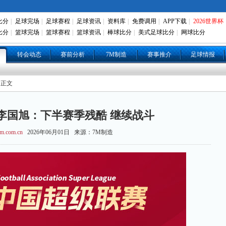
比分
|
足球完场
|
足球赛程
|
足球资讯
|
资料库
|
免费调用
|
APP下载
|
2026世界杯
比分
|
篮球完场
|
篮球赛程
|
篮球资讯
|
棒球比分
|
美式足球比分
|
网球比分
转会动态
赛前分析
7M制造
赛事推介
足球情报
 正文
李国旭：下半赛季残酷 继续战斗
m.com.cn
2026年06月01日 来源：7M制造