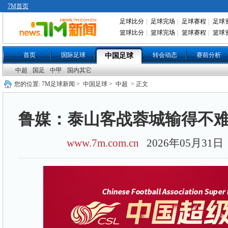
7M首页
足球比分
|
足球完场
|
足球赛程
|
足球
篮球比分
|
篮球完场
|
篮球赛程
|
篮球
首页
国际足球
转会动态
赛前分析
中国足球
中超
国足
中甲
国内其它
您的位置:
7M足球新闻
>
中国足球
>
中超
> 正文
鲁媒：泰山客战蓉城输得不难
www.7m.com.cn
2026年05月31