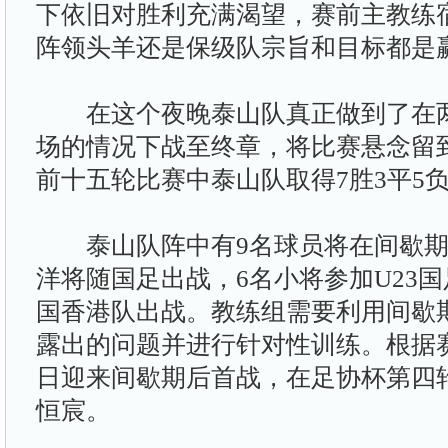
下依旧对胜利充满渴望，赛前主教练
阵领头羊还是保级队宗旨和目标都是
在这个夜晚泰山队真正做到了在两
场的情况下战至终章，将比赛悬念留
前十五轮比赛中泰山队取得7胜3平5
泰山队阵中有9名球员将在间歇期
洋将随国足出战，6名小将参加U23
国香港队出战。教练组需要利用间歇
露出的问题并进行针对性训练。根据赛
日迎来间歇期后首战，在足协杯第四
恒宸。