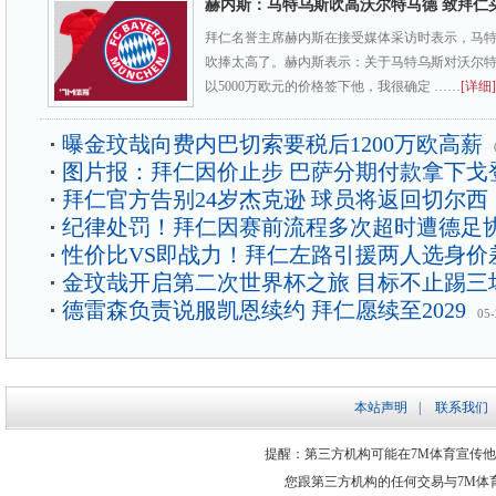
赫内斯：马特乌斯吹高沃尔特马德 致拜仁
拜仁名誉主席赫内斯在接受媒体采访时表示，马
吹捧太高了。赫内斯表示：关于马特乌斯对沃尔
以5000万欧元的价格签下他，我很确定 ……
[详细]
曝金玟哉向费内巴切索要税后1200万欧高薪
图片报：拜仁因价止步 巴萨分期付款拿下戈
拜仁官方告别24岁杰克逊 球员将返回切尔西
纪律处罚！拜仁因赛前流程多次超时遭德足
性价比VS即战力！拜仁左路引援两人选身价
金玟哉开启第二次世界杯之旅 目标不止踢三
德雷森负责说服凯恩续约 拜仁愿续至2029
05-
本站声明
|
联系我们
提醒：第三方机构可能在7M体育宣传
您跟第三方机构的任何交易与7M体