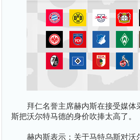
拜仁名誉主席赫内斯在接受媒体采
斯把沃尔特马德的身价吹捧太高了。
赫内斯表示：关于马特乌斯对沃尔