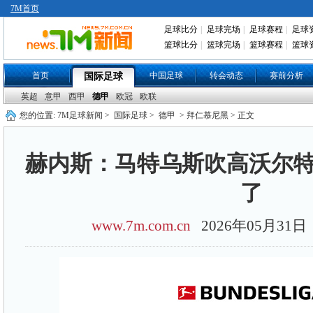
7M首页
足球比分
|
足球完场
|
足球赛程
|
足球
篮球比分
|
篮球完场
|
篮球赛程
|
篮球
首页
中国足球
转会动态
赛前分析
国际足球
英超
意甲
西甲
德甲
欧冠
欧联
您的位置:
7M足球新闻
>
国际足球
>
德甲
> 拜仁慕尼黑 > 正文
赫内斯：马特乌斯吹高沃尔特
了
www.7m.com.cn
2026年05月31