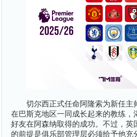
切尔西正式任命阿隆索为新任主帅
在巴斯克地区一同成长起来的教练，
好友在阿森纳取得的成功。不过，英
的前提是俱乐部管理层必须给予他充