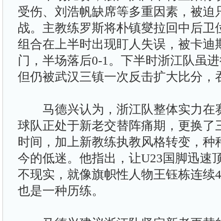
受伤、刘浩帆缺席等多重因素，被迫
战。主教练罗斯将朴镇燮拉回中后卫
组合在上半时出现盯人失误，被卡迪
门，半场落后0-1。下半时浙江队虽
但仍被武汉三镇一次反击扩大比分，吞
马德兴认为，浙江队整体实力在赛
球队正处于新老交替阵痛期，更换了
时间，加上新教练执教风格转变，种
今的低迷。他指出，让U23国脚迅速
不现实，就像旗帜性人物王钰栋连续
也是一种历练。