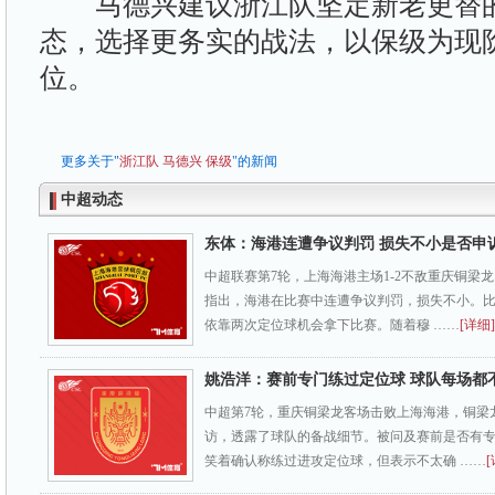
马德兴建议浙江队坚定新老更替的
态，选择更务实的战法，以保级为现
位。
更多关于"
浙江队
马德兴
保级
"的新闻
中超动态
东体：海港连遭争议判罚 损失不小是否申
中超联赛第7轮，上海海港主场1-2不敌重庆铜梁
指出，海港在比赛中连遭争议判罚，损失不小。
依靠两次定位球机会拿下比赛。随着穆 ……
[详细]
姚浩洋：赛前专门练过定位球 球队每场都
中超第7轮，重庆铜梁龙客场击败上海海港，铜梁
访，透露了球队的备战细节。被问及赛前是否有
笑着确认称练过进攻定位球，但表示不太确 ……
[