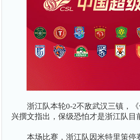
浙江队本轮0-2不敌武汉三镇，《
兴撰文指出，保级恐怕才是浙江队目
本场比赛，浙江队因米特里策停赛