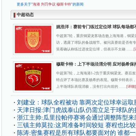
更多关于"
海港
判罚争议
穆斯卡特
"的新闻
中超动态
姚浩洋：赛前专门练过定位球 球队每场都
中超第7轮，重庆铜梁龙客场击败上海海港，铜梁
访，透露了球队的备战细节。被问及赛前是否有
笑着确认称练过进攻定位球，但表示不太确 ……
[
穆斯卡特：上下半场泾渭分明 应对杨希保
中超第7轮，上海海港1-2负于重庆铜梁龙。赛后
特点评了本场比赛及杨希的表现。穆斯卡特表示
上半场球队表现消极，没有打出向前的 ……
[详细]
刘建业：球队全程被动 靠两次定位球幸运取
天津日报:津门虎战泰山队仍需立足于球队的
浙江主帅:瓜里拉帕停赛将会通过调整阵型来
三镇主帅莫拉:这周准备时间较短 赛程也比
陈涛:密集赛程是所有球队都要面对的 谁都