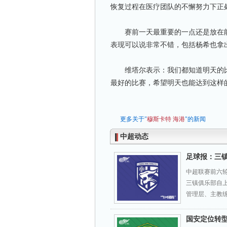
恢复过程在医疗团队的不懈努力下正
赛前一天最重要的一点还是放在能
表现可以说非常不错，包括杨希也拿
维塔尔表示：我们都知道明天的比
最好的比赛，希望明天也能达到这样
更多关于"
穆斯卡特
海港
"的新闻
中超动态
足球报：三
中超联赛前六轮
三镇俱乐部自
管理层、主教练
国安定位转