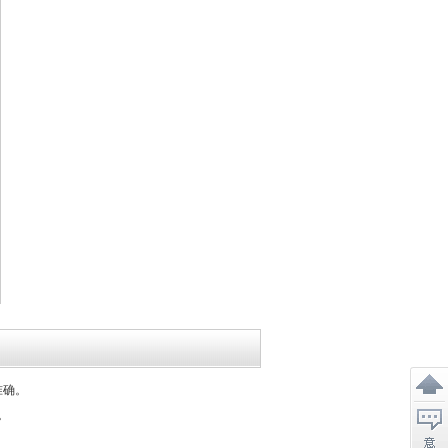
准确。
。