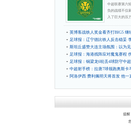
中超联赛第六轮
负的战绩不仅
入了巨大的压力
英博客战铁人奖金看齐打BIG5 
足球报：辽宁德比铁人反击稳妥 
斯坦丘盛赞大连主场氛围：以为见
足球报：海港残阵应对魔鬼赛程 
足球报：铜梁龙6轮丢4球防守中
中超射手榜：拉唐7球领跑奥斯卡
阿洛伊西:费利佩明天将首发 他一
提醒