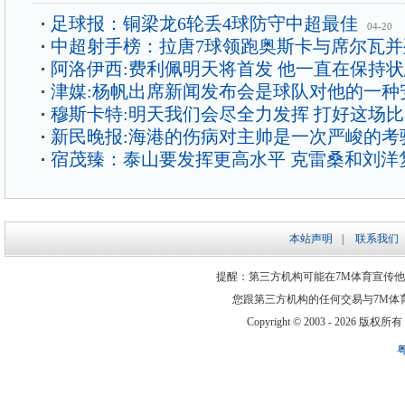
足球报：铜梁龙6轮丢4球防守中超最佳
04-20
中超射手榜：拉唐7球领跑奥斯卡与席尔瓦并
阿洛伊西:费利佩明天将首发 他一直在保持
津媒:杨帆出席新闻发布会是球队对他的一种
穆斯卡特:明天我们会尽全力发挥 打好这场
新民晚报:海港的伤病对主帅是一次严峻的考
宿茂臻：泰山要发挥更高水平 克雷桑和刘洋
本站声明
|
联系我们
提醒：第三方机构可能在7M体育宣传
您跟第三方机构的任何交易与7M体
Copyright © 2003 -
2026 版权所有 ww
粤