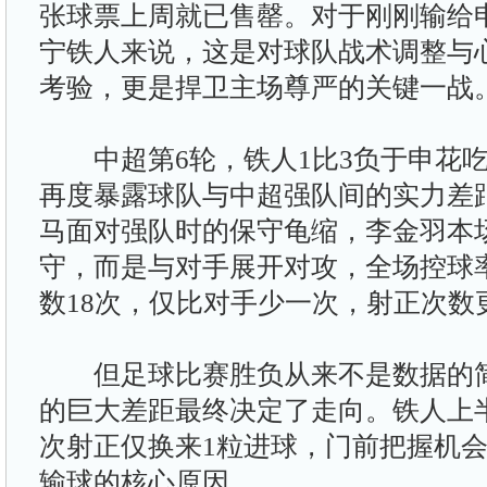
张球票上周就已售罄。对于刚刚输给
宁铁人来说，这是对球队战术调整与
考验，更是捍卫主场尊严的关键一战
中超第6轮，铁人1比3负于申花吃
再度暴露球队与中超强队间的实力差
马面对强队时的保守龟缩，李金羽本
守，而是与对手展开对攻，全场控球率
数18次，仅比对手少一次，射正次数
但足球比赛胜负从来不是数据的简
的巨大差距最终决定了走向。铁人上半
次射正仅换来1粒进球，门前把握机
输球的核心原因。