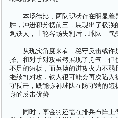
本场德比，两队现状存在明显差异
胜，冲进积分榜前三，展现出了极强
观铁人，上轮客场失利后，球队士气
从现实角度来看，稳守反击或许是
择。和对手对攻虽然展现了勇气，但
不足的短板，而英博的进攻火力不弱
继续打对攻，铁人很可能会再次陷入
守反击，既能弥补球队在防守端的短
身的反击优势。
同时，李金羽还需在排兵布阵上做