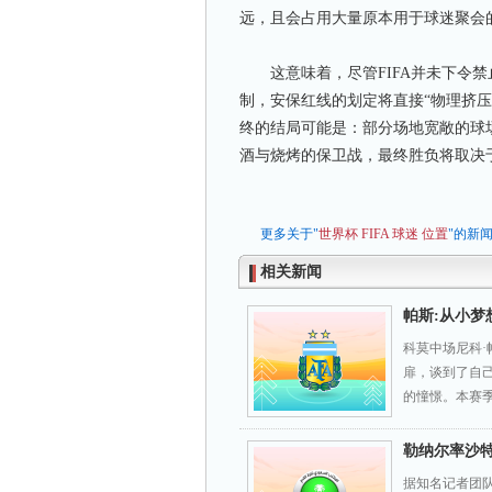
远，且会占用大量原本用于球迷聚会
这意味着，尽管FIFA并未下令禁
制，安保红线的划定将直接“物理挤压
终的结局可能是：部分场地宽敞的球
酒与烧烤的保卫战，最终胜负将取决
更多关于"
世界杯
FIFA
球迷
位置
"的新
相关新闻
帕斯:从小梦
科莫中场尼科
扉，谈到了自
的憧憬。本赛
勒纳尔率沙特
据知名记者团队T