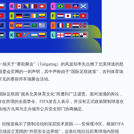
关于“赛前聚会”（Tailgating）的风波却率先点燃了北美球迷的怒
组委会官网的一则声明，其中声称由于“国际足联政策”，吉列体育场
常见的赛前停车场聚会活动。
足联因“扼杀北美体育文化”而遭到广泛谴责。面对汹涌的舆论，
存在所谓的全面禁令。FIFA发言人表示，并没有正式政策限制球迷在
由地方当局与主办城市公共安全部门协商确定。
但报道揭示了限制活动的深层技术原因——安保缓冲区。根据FIFA
必须设立宽阔的“外部安全边界线”，这条红线往往距离球场内部很