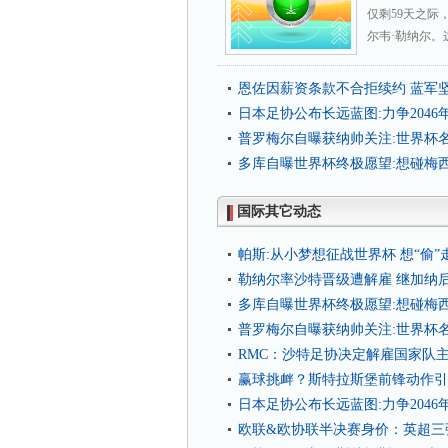
仅剩59天之
尔韦·勒纳尔。
恩佐因薪资条款不合拒续约 蓝军
日本足协公布长远蓝图:力争2046
普罗梅尔自曝获纳帅关注:世界杯
多库自曝世界杯终极愿望:想碰梅
国际其它动态
帕斯:从小梦想征战世界杯 想“偷
勒纳尔率沙特晋级遭解雇 继加纳
多库自曝世界杯终极愿望:想碰梅
普罗梅尔自曝获纳帅关注:世界杯
RMC：沙特足协决定解雇国家队
赢球挑衅？斯特拉斯堡前锋动作引
日本足协公布长远蓝图:力争2046
欧联&欧协联半决赛身价：英超三