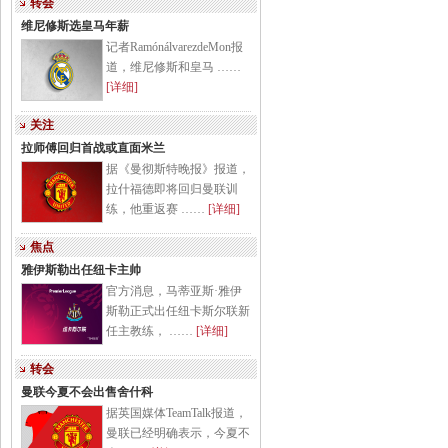
转会
维尼修斯选皇马年薪
记者RamónálvarezdeMon报
道，维尼修斯和皇马 ……
[详细]
关注
拉师傅回归首战或直面米兰
据《曼彻斯特晚报》报道，
拉什福德即将回归曼联训
练，他重返赛 ……
[详细]
焦点
雅伊斯勒出任纽卡主帅
官方消息，马蒂亚斯·雅伊
斯勒正式出任纽卡斯尔联新
任主教练， ……
[详细]
转会
曼联今夏不会出售舍什科
据英国媒体TeamTalk报道，
曼联已经明确表示，今夏不