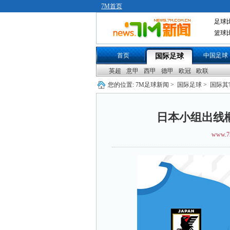
7M首页
足球
篮球
首页
中国足球
国际足球
英超
意甲
西甲
德甲
欧冠
欧联
您的位置:
7M足球新闻
>
国际足球
>
国际其
日本小组出线概
www.7