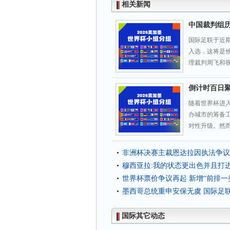
相关新闻
中国裁判组
国际足联于近期
入选，这将是
理裁判周飞和视
倒计时百日
随着世界杯进入
办城市的筹备
对性升级。然而
非洲杯决赛主裁恩达拉因执法争议 
穆西亚拉:我的状态更出色并且打
世界杯票价争议再起 新增“前排一
墨西哥总统重申安保无虞 国际足
国际其它动态