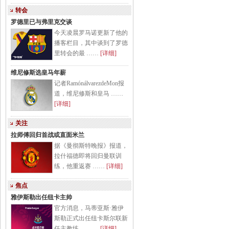
转会
罗德里已与弗里克交谈
今天凌晨罗马诺更新了他的
播客栏目，其中谈到了罗德
里转会的最 ……
[详细]
维尼修斯选皇马年薪
记者RamónálvarezdeMon报
道，维尼修斯和皇马 ……
[详细]
关注
拉师傅回归首战或直面米兰
据《曼彻斯特晚报》报道，
拉什福德即将回归曼联训
练，他重返赛 ……
[详细]
焦点
雅伊斯勒出任纽卡主帅
官方消息，马蒂亚斯·雅伊
斯勒正式出任纽卡斯尔联新
任主教练， ……
[详细]