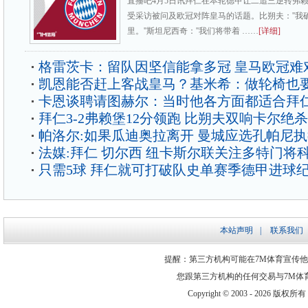
直播吧4月5日讯拜仁在本轮德甲让二追三逆转弗
受采访被问及欧冠对阵皇马的话题。比朔夫：''我
里。''斯坦尼西奇：''我们将带着 ……
[详细]
格雷茨卡：留队因坚信能拿多冠 皇马欧冠难
凯恩能否赶上客战皇马？基米希：做轮椅也
卡恩谈聘请图赫尔：当时他各方面都适合拜
拜仁3-2弗赖堡12分领跑 比朔夫双响卡尔绝杀
帕洛尔:如果瓜迪奥拉离开 曼城应选孔帕尼
法媒:拜仁 切尔西 纽卡斯尔联关注多特门将
只需5球 拜仁就可打破队史单赛季德甲进球
本站声明
|
联系我们
提醒：第三方机构可能在7M体育宣传
您跟第三方机构的任何交易与7M体
Copyright © 2003 -
2026 版权所有 ww