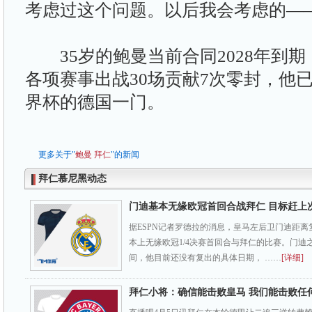
考虑过这个问题。以后我会考虑的—
35岁的鲍曼当前合同2028年到期
各项赛事出战30场贡献7次零封，他
界杯的德国一门。
更多关于"
鲍曼
拜仁
"的新闻
拜仁慕尼黑动态
门迪基本无缘欧冠首回合战拜仁 目标赶上
据ESPN记者罗德拉的消息，皇马左后卫门迪距
本上无缘欧冠1/4决赛首回合与拜仁的比赛。门迪
间，他目前还没有复出的具体日期， ……
[详细]
拜仁小将：确信能击败皇马 我们能击败任