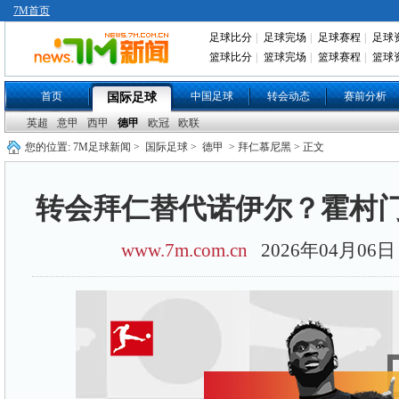
7M首页
足球比分
|
足球完场
|
足球赛程
|
足球
篮球比分
|
篮球完场
|
篮球赛程
|
篮球
首页
中国足球
转会动态
赛前分析
国际足球
英超
意甲
西甲
德甲
欧冠
欧联
您的位置:
7M足球新闻
>
国际足球
>
德甲
> 拜仁慕尼黑 > 正文
转会拜仁替代诺伊尔？霍村
www.7m.com.cn
2026年04月0