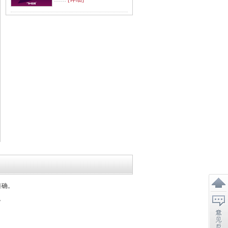
准确。
。