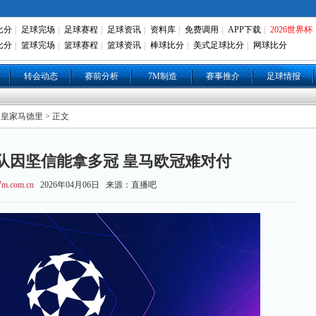
比分
|
足球完场
|
足球赛程
|
足球资讯
|
资料库
|
免费调用
|
APP下载
|
2026世界杯
比分
|
篮球完场
|
篮球赛程
|
篮球资讯
|
棒球比分
|
美式足球比分
|
网球比分
转会动态
赛前分析
7M制造
赛事推介
足球情报
 皇家马德里 > 正文
队因坚信能拿多冠 皇马欧冠难对付
m.com.cn
2026年04月06日 来源：直播吧