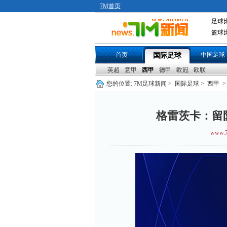
7M首页
足球
篮球
首页
中国足球
国际足球
英超
意甲
西甲
德甲
欧冠
欧联
您的位置:
7M足球新闻
>
国际足球
>
西甲
>
格雷茨卡：留
www.7