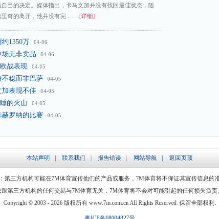
员自己的决定。媒体指出，卡马文加并没有找回最佳状态，随
里奇的离开，他并没有完 ……
[详细]
1350万
04-06
中场无非卖品
04-06
欧战表现
04-05
身不稳而非巴萨
04-05
文加表现不佳
04-05
睡的火山
04-05
阵赫罗纳的比赛
04-05
本站声明
|
联系我们
|
报告错误
|
网站导航
|
返回页顶
：第三方机构可能在7M体育宣传他们的产品或服务，7M体育将不保证其宣传信息的
您跟第三方机构的任何交易与7M体育无关，7M体育将不会对可能引起的任何损失负责
Copyright © 2003 -
2026 版权所有 www.7m.com.cn All Rights Reserved. 保留全部权利.
粤ICP备08004827号