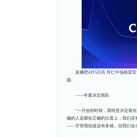
直播吧4月5日讯 拜仁中场格雷茨
题。
——冬窗决定留队
''一月份的时候，我特意决定留在
确的人选都在正确的位置上，我们还
——尽管我知道这有多难。但我们会全