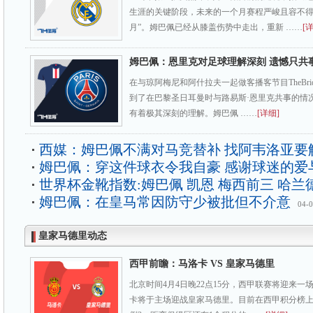
生涯的关键阶段，未来的一个月赛程严峻且容不得
月”。姆巴佩已经从膝盖伤势中走出，重新 ……
[
姆巴佩：恩里克对足球理解深刻 遗憾只共
在与琼阿梅尼和阿什拉夫一起做客播客节目TheBri
到了在巴黎圣日耳曼时与路易斯·恩里克共事的情
有着极其深刻的理解。姆巴佩 ……
[详细]
西媒：姆巴佩不满对马竞替补 找阿韦洛亚要
姆巴佩：穿这件球衣令我自豪 感谢球迷的爱
世界杯金靴指数:姆巴佩 凯恩 梅西前三 哈兰
姆巴佩：在皇马常因防守少被批但不介意
04-
皇家马德里动态
西甲前瞻：马洛卡 VS 皇家马德里
北京时间4月4日晚22点15分，西甲联赛将迎来
卡将于主场迎战皇家马德里。目前在西甲积分榜上