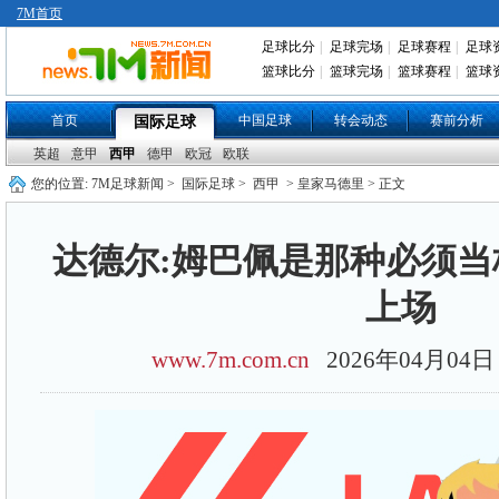
7M首页
足球比分
|
足球完场
|
足球赛程
|
足球
篮球比分
|
篮球完场
|
篮球赛程
|
篮球
首页
中国足球
转会动态
赛前分析
国际足球
英超
意甲
西甲
德甲
欧冠
欧联
您的位置:
7M足球新闻
>
国际足球
>
西甲
> 皇家马德里 > 正文
达德尔:姆巴佩是那种必须当
上场
www.7m.com.cn
2026年04月0