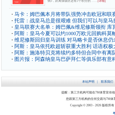
倒3，距离保级区还有1个积分的 ……
[详细]
马卡：姆巴佩本月将带队强势冲击欧冠和联
托雷：战皇马总是很艰难 但我们可以与皇马
皇马联赛大名单：姆巴佩&维尼修斯领衔 库
阿斯：皇马今夏可以约1000万欧元回购科莫
维尼修斯回归皇马训练 对马略卡是否休息仍
阿斯：皇马依托欧超斩获重大胜利 话语权极
阿斯：施洛特贝克将续约多特但合同中有离
图片报：阿森纳皇马巴萨拜仁等俱乐部有意
本站声明
|
联系我们
提醒：第三方机构可能在7M体育宣传
您跟第三方机构的任何交易与7M体
Copyright © 2003 -
2026 版权所有 ww
粤