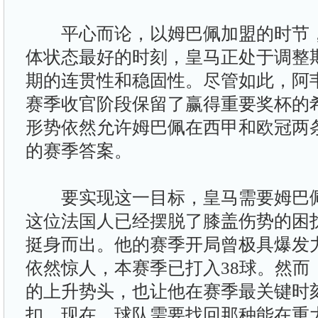
平心而论，以姆巴佩加盟的时节，
体状态最好的时刻，皇马正处于调整
期的连贯性和稳固性。尽管如此，阿
赛季收官阶段保留了赢得重要奖杯的
形势依然允许姆巴佩在西甲和欧冠两
的赛季答案。
要实现这一目标，皇马需要姆巴佩
这位法国人已经摆脱了膝盖伤势的困
挺身而出。他的赛季开局曾极具爆发
依然惊人，本赛季已打入38球。然而
的上升势头，也让他在赛季最关键时
扣。现在，球队需要找回那种能在重