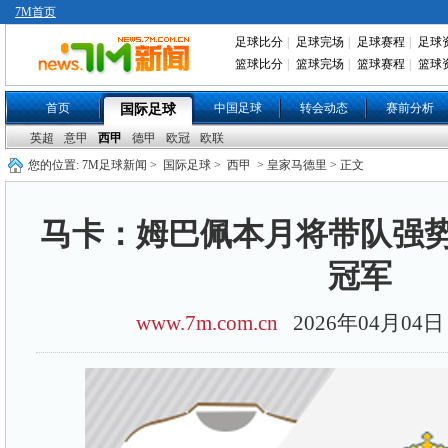
7M首页
足球比分
|
足球完场
|
足球赛程
|
足球
篮球比分
|
篮球完场
|
篮球赛程
|
篮球
首页
中国足球
转会动态
赛前分析
国际足球
英超
意甲
西甲
德甲
欧冠
欧联
您的位置:
7M足球新闻
>
国际足球
>
西甲
> 皇家马德里 > 正文
马卡：姆巴佩本月将带队强
冠军
www.7m.com.cn
2026年04月0