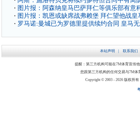
阿斯：施洛特贝克将续约多特但合同中有离
图片报：阿森纳皇马巴萨拜仁等俱乐部有意
图片报：凯恩或缺席战弗赖堡 拜仁望他战皇
罗马诺:曼城已为罗德里提供续约合同 皇马
本站声明
|
联系我们
提醒：第三方机构可能在7M体育宣传
您跟第三方机构的任何交易与7M体
Copyright © 2003 -
2026 版权所有 ww
粤