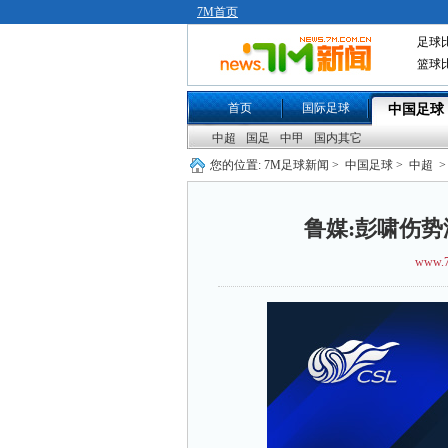
7M首页
足球
篮球
首页
国际足球
中国足球
中超
国足
中甲
国内其它
您的位置:
7M足球新闻
>
中国足球
>
中超
>
鲁媒:彭啸伤势
www.7