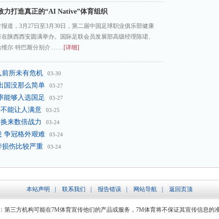
力打造真正的“AI Native”体育组织
报道，3月27日至3月30日，第二届中国足球职业俱乐部健康
班在陕西西安圆满举办。国际足联会员发展部高级经理陈珺、
维尔·特巴斯分别介 ……
[详细]
入前所未有危机
03-30
 出国没那么简单
03-27
概率能够入选国足
03-27
均不能让人满意
03-25
 换来数倍战力
03-24
患 争冠格外艰难
03-24
带损伤比较严重
03-24
本站声明
|
联系我们
|
报告错误
|
网站导航
|
返回页顶
：第三方机构可能在7M体育宣传他们的产品或服务，7M体育将不保证其宣传信息的