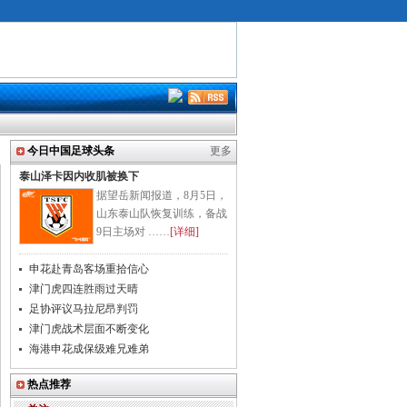
今日中国足球头条
更多
泰山泽卡因内收肌被换下
据望岳新闻报道，8月5日，
山东泰山队恢复训练，备战
9日主场对 ……
[详细]
申花赴青岛客场重拾信心
津门虎四连胜雨过天晴
足协评议马拉尼昂判罚
津门虎战术层面不断变化
海港申花成保级难兄难弟
热点推荐