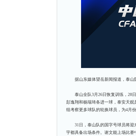
据山东媒体望岳新闻报道，泰山队与
泰山全队3月26日恢复训练，28
彭逸翔和杨瑞琦各进一球，泰安天贶
组考察更多球队的轮换球员，为4月
31日，泰山队的国字号球员将迎来
宇都具备出场条件。谢文能上场比赛