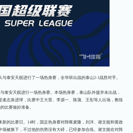
泰安天贶进行了一场热身赛，全华班出战的泰山2-1战胜对手。
日与泰安天贶进行一场热身赛。本场热身赛，泰山队外援并未出战，
是逄志泉进球，比赛中王大雷、李源一、陈蒲、王彤等人出场，教练
份的比赛做好准备。
新的比赛日。14时，国足热身赛对阵喀麦隆，刘洋、谢文能和黄政
中场被换下，不过他的伤势没有大碍，已经参加合练。谢文能在对阵