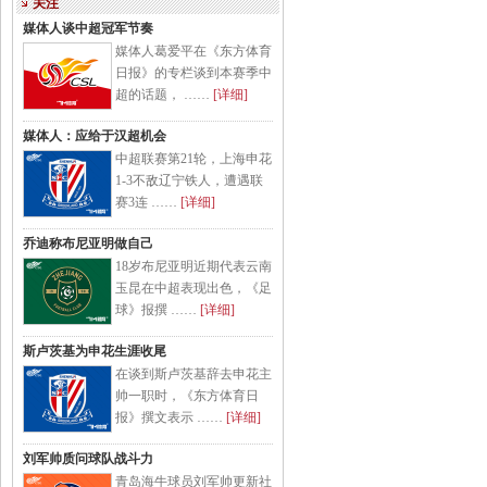
关注
媒体人谈中超冠军节奏
媒体人葛爱平在《东方体育
日报》的专栏谈到本赛季中
超的话题， ……
[详细]
媒体人：应给于汉超机会
中超联赛第21轮，上海申花
1-3不敌辽宁铁人，遭遇联
赛3连 ……
[详细]
乔迪称布尼亚明做自己
18岁布尼亚明近期代表云南
玉昆在中超表现出色，《足
球》报撰 ……
[详细]
斯卢茨基为申花生涯收尾
在谈到斯卢茨基辞去申花主
帅一职时，《东方体育日
报》撰文表示 ……
[详细]
刘军帅质问球队战斗力
青岛海牛球员刘军帅更新社