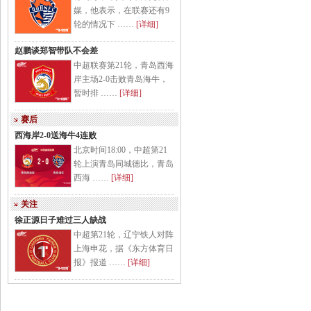
媒，他表示，在联赛还有9
轮的情况下 ……
[详细]
赵鹏谈郑智带队不会差
中超联赛第21轮，青岛西海
岸主场2-0击败青岛海牛，
暂时排 ……
[详细]
赛后
西海岸2-0送海牛4连败
北京时间18:00，中超第21
轮上演青岛同城德比，青岛
西海 ……
[详细]
关注
徐正源日子难过三人缺战
中超第21轮，辽宁铁人对阵
上海申花，据《东方体育日
报》报道 ……
[详细]