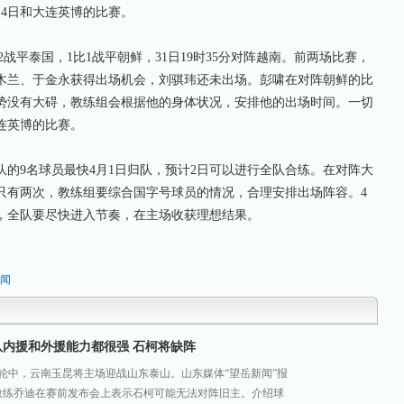
4日和大连英博的比赛。
战平泰国，1比1战平朝鲜，31日19时35分对阵越南。前两场比赛，
木兰、于金永获得出场机会，刘骐玮还未出场。彭啸在对阵朝鲜的比
势没有大碍，教练组会根据他的身体状况，安排他的出场时间。一切
连英博的比赛。
9名球员最快4月1日归队，预计2日可以进行全队合练。在对阵大
只有两次，教练组要综合国字号球员的情况，合理安排出场阵容。4
赛，全队要尽快进入节奏，在主场收获理想结果。
新闻
队内援和外援能力都很强 石柯将缺阵
轮中，云南玉昆将主场迎战山东泰山。山东媒体“望岳新闻”报
教练乔迪在赛前发布会上表示石柯可能无法对阵旧主。介绍球