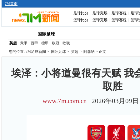
7M首页
足球比分
|
足球完场
|
足球赛程
|
足球
篮球比分
|
篮球完场
|
篮球赛程
|
篮球
首页
中国足球
转会动态
赛前分析
国际足球
英超
意甲
西甲
德甲
欧冠
欧联
您的位置:
7M足球新闻
>
国际足球
>
英超
> 阿森纳 > 正文
埃泽：小将道曼很有天赋 我
取胜
www.7m.com.cn
2026年03月0