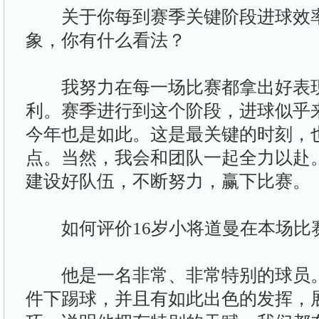
关于你每到赛季关键阶段进球效率
象，你有什么看法？
我努力在每一场比赛都拿出好表现
利。赛季进行到这个阶段，进球似乎
今年也是如此。这是最关键的时刻，
点。当然，我会和团队一起全力以赴
建设好队伍，不断努力，赢下比赛。
如何评价16岁小将道曼在本场比
他是一名非常、非常特别的球员。
件下踢球，并且有如此出色的发挥，