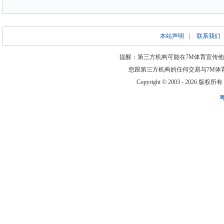
本站声明
|
联系我们
提醒：第三方机构可能在7M体育宣传
您跟第三方机构的任何交易与7M体
Copyright © 2003 -
2026 版权所有 ww
粤