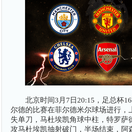
北京时间3月7日20:15，足总杯1
尔德的比赛在菲尔德米尔球场进行，上
失单刀，马杜埃凯角球中柱，特罗萨
攻马杜埃凯抽射破门，半场结束，阿森