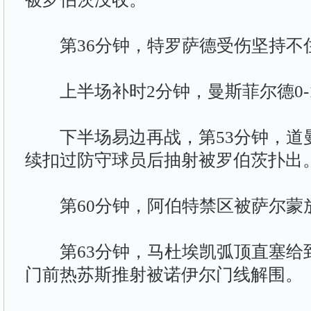
第36分钟，特罗萨德受伤坚持不
上半场补时2分钟，曼斯菲尔德0-
下半场易边再战，第53分钟，道
续扣过防守球员后抽射被罗伯茨扑出
第60分钟，阿伯特禁区被萨尔蒙
第63分钟，马杜埃凯弧顶直塞给
门前热苏斯推射被诺伊尔门线解围。