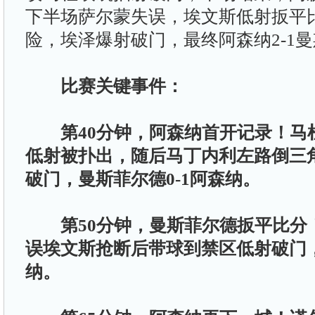
下半场萨尔蒙失误，埃文斯低射扳平
险，埃泽爆射破门，最终阿森纳2-1
比赛关键事件：
第40分钟，阿森纳首开记录！马
低射被扑出，随后马丁内利左路倒三
破门，曼斯菲尔德0-1阿森纳。
第50分钟，曼斯菲尔德扳平比分
误埃文斯抢断后带球到禁区低射破门，
纳。