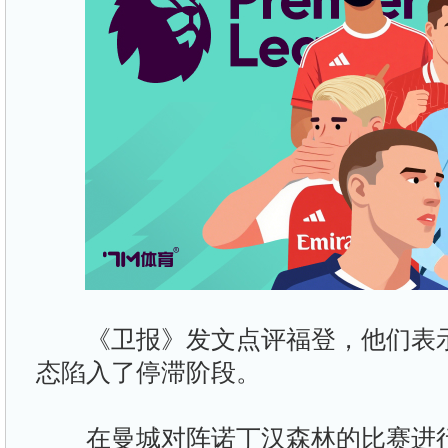
《卫报》发文点评福登，他们表示
态陷入了停滞阶段。
在曼城对阵诺丁汉森林的比赛进行