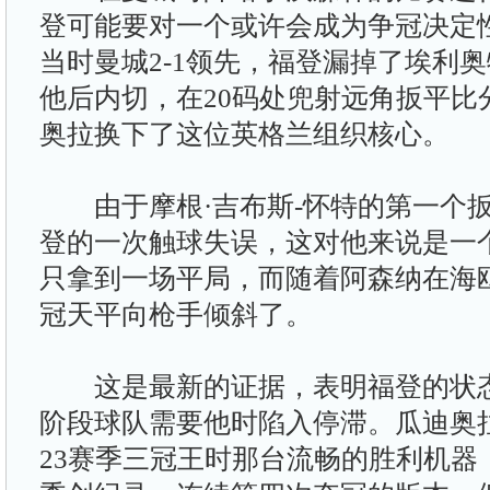
登可能要对一个或许会成为争冠决定
当时曼城2-1领先，福登漏掉了埃利
他后内切，在20码处兜射远角扳平比
奥拉换下了这位英格兰组织核心。
由于摩根·吉布斯-怀特的第一个扳
登的一次触球失误，这对他来说是一
只拿到一场平局，而随着阿森纳在海
冠天平向枪手倾斜了。
这是最新的证据，表明福登的状态
阶段球队需要他时陷入停滞。瓜迪奥拉的
23赛季三冠王时那台流畅的胜利机器