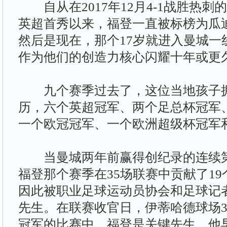
自从在2017年12月4-1战胜热刺
英超首秀以来，福登一直被标榜为瓜
然后是现在，那个17岁就进入曼城一
作为他们的创造力核心闪耀十年或更
九个赛季过去了，这位当地孩子拥
历，六个英超冠军、两个足总杯冠军
一个欧冠冠军、一个欧洲超级杯冠军
当曼城两年前赢得创纪录的连续第
福登那个赛季在35场联赛中贡献了19
因此被职业足球运动员协会和足球记
先生。在联赛收官日，伊蒂哈德球场3
冠军的比赛中，福登是关键先生，他