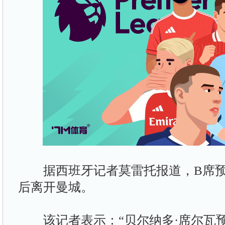
据西班牙记者莫雷托报道，B席预
后离开曼城。
该记者表示：“贝尔纳多·席尔瓦预