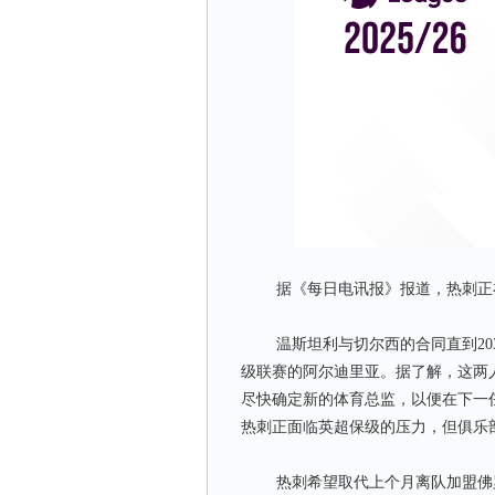
据《每日电讯报》报道，热刺正在
温斯坦利与切尔西的合同直到203
级联赛的阿尔迪里亚。据了解，这两
尽快确定新的体育总监，以便在下一
热刺正面临英超保级的压力，但俱乐
热刺希望取代上个月离队加盟佛罗