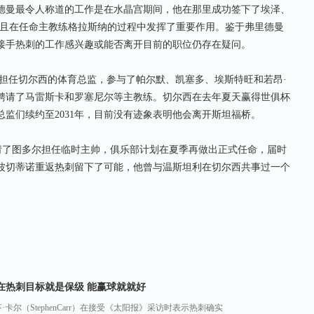
德曼最令人称道的工作是在水晶宫期间，他在那里成功签下了埃泽、
并且在任命主教练格拉斯纳的过程中发挥了重要作用。鉴于弗里德曼
接手热刺的工作感兴趣或能否离开目前的职位仍存在疑问。
直担任切尔西的体育总监，参与了帕尔默、凯塞多、埃斯特旺和若昂·
聘请了马雷斯卡和罗塞尼尔等主教练。切尔西在去年夏天赢得世俱杯
监们续约至2031年，目前没有迹象表明他会离开斯坦福桥。
了图多尔担任临时主帅，俱乐部计划在夏季再做出正式任命，届时
波切蒂诺重返热刺留下了可能，他曾与温斯坦利在切尔西共事过一个
在热刺目标就是保级 能赢球就就好
卡尔（StephenCarr）在接受《太阳报》采访时表示热刺确实