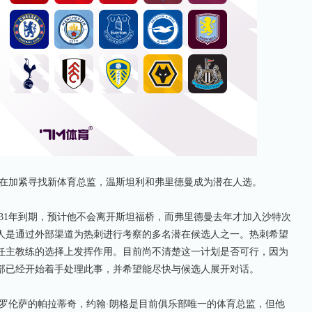
加紧寻找新体育总监，温斯坦利和弗里德曼成为潜在人选。
1年到期，预计他不会离开斯坦福桥，而弗里德曼去年才加入沙特次
人是通过外部渠道为热刺进行考察的多名潜在候选人之一。热刺希望
任主教练的选择上发挥作用。目前尚不清楚这一计划是否可行，因为
部已经开始着手处理此事，并希望能尽快与候选人展开对话。
伦萨的帕拉蒂奇，约翰·朗格是目前俱乐部唯一的体育总监，但他