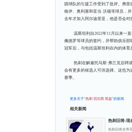
因球队的引援工作受到了批评。弗里
格伊、奥利塞和亚当·沃顿等球员，
去年才加入阿尔迪里亚，他是否会对
温斯坦利自2022年11月以来一
佩德罗等球员的签约，并帮助俱乐部
冠军后，与包括温斯坦利在内的体育总
热刺在解雇托马斯·弗兰克后聘请
会有更多的候选人可供选择。这也为
赛季。
更多关于"
热刺
切尔西
英超
"的新闻
相关新闻
热刺旧将:现
热刺旧将史蒂芬·