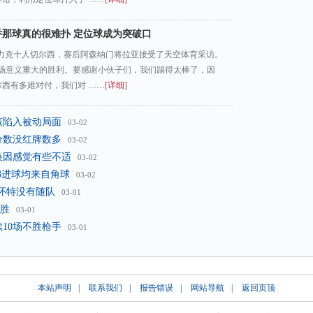
乔那球真的很难扑 定位球成为突破口
1力克十人切尔西，赛后阿森纳门将拉亚接受了天空体育采访。
一场意义重大的胜利。要感谢小伙子们，我们踢得太棒了，因
西有多难对付，我们对 ……
[详细]
该陷入被动局面
03-02
分数没红牌数多
03-02
换因感觉有些不适
03-02
 3进球均来自角球
03-02
·怀特没有随队
03-01
胜
03-01
续10场不胜枪手
03-01
本站声明
|
联系我们
|
报告错误
|
网站导航
|
返回页顶