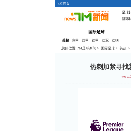
7M首页
足球
篮球
首页
中国足球
国际足球
英超
意甲
西甲
德甲
欧冠
欧联
您的位置:
7M足球新闻
>
国际足球
>
英超
>
热刺加紧寻找
www.7